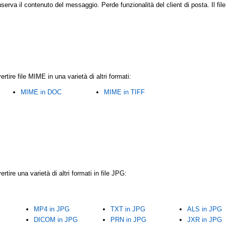
a il contenuto del messaggio. Perde funzionalità del client di posta. Il file J
rtire file MIME in una varietà di altri formati:
MIME in DOC
MIME in TIFF
rtire una varietà di altri formati in file JPG:
MP4 in JPG
TXT in JPG
ALS in JPG
DICOM in JPG
PRN in JPG
JXR in JPG