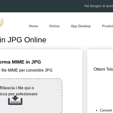
Hai bisogno di aiut
Home
Online
App Desktop
Prodot
in JPG Online
orma MIME in JPG
Ottieni Tot
il file MIME per convertire JPG
Rilascia i file qui o
icca per selezionare
Converti 