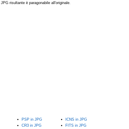
PG risultante è paragonabile all'originale.
PSP in JPG
ICNS in JPG
CR3 in JPG
FITS in JPG