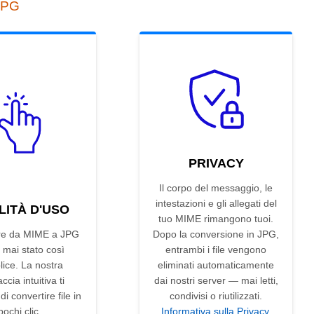
 JPG
PRIVACY
Il corpo del messaggio, le
intestazioni e gli allegati del
LITÀ D'USO
tuo MIME rimangono tuoi.
re da MIME a JPG
Dopo la conversione in JPG,
 mai stato così
entrambi i file vengono
ice. La nostra
eliminati automaticamente
accia intuitiva ti
dai nostri server — mai letti,
i convertire file in
condivisi o riutilizzati.
pochi clic.
Informativa sulla Privacy
.