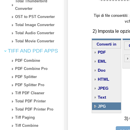
Total Thunderbird
Converter
Tipi di file consenti
OST to PST Converter
vcf
Total Image Converter
2) Imposta le opz
Total Audio Converter
Total Movie Converter
Converti in
TIFF AND PDF APPS
PDF
PDF Combine
EML
PDF Combine Pro
Doc
PDF Splitter
HTML
PDF Splitter Pro
JPEG
Tiff PDF Cleaner
Text
Total PDF Printer
JPG
Total PDF Printer Pro
Tiff Paging
3) 
Tiff Combine