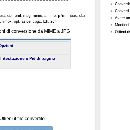
Convertir
Converti c
ti: pst, ost, eml, msg, mime, smime, p7m, mbox, dbx,
Avere un
, vmbx, opf, asice, cpgz, lzh, zcf
Mantieni 
ioni di conversione da MIME a JPG
Ottieni r
Opzioni
Intestazione e Piè di pagina
Ottieni il file convertito