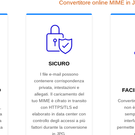
Convertitore online MIME in
SICURO
I file e-mail possono
contenere corrispondenza
privata, intestazioni e
D
FACI
allegati. Il caricamento del
tuo MIME è cifrato in transito
Converti
,
con HTTPS/TLS ed
non è
ta
elaborato in data center con
sempl
a
controllo degli accessi a più
interf
ca
fattori durante la conversione
permette d
in JPG.