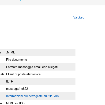
Valutalo
e
.MIME
File documento
Formato messaggio email con allegati.
ati
Client di posta elettronica
IETF
message/rfc822
Informazioni più dettagliate sui file MIME
re
MIME in JPG