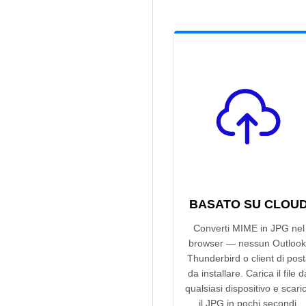
BASATO SU CLOU
Converti MIME in JPG nel
browser — nessun Outlook
Thunderbird o client di pos
da installare. Carica il file d
qualsiasi dispositivo e scari
il JPG in pochi secondi.