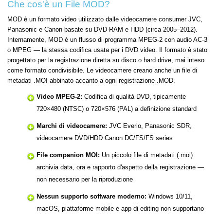
Che cos'è un File MOD?
MOD è un formato video utilizzato dalle videocamere consumer JVC,
Panasonic e Canon basate su DVD-RAM e HDD (circa 2005–2012).
Internamente, MOD è un flusso di programma MPEG-2 con audio AC-3
o MPEG — la stessa codifica usata per i DVD video. Il formato è stato
progettato per la registrazione diretta su disco o hard drive, mai inteso
come formato condivisibile. Le videocamere creano anche un file di
metadati .MOI abbinato accanto a ogni registrazione .MOD.
Video MPEG-2:
Codifica di qualità DVD, tipicamente
720×480 (NTSC) o 720×576 (PAL) a definizione standard
Marchi di videocamere:
JVC Everio, Panasonic SDR,
videocamere DVD/HDD Canon DC/FS/FS series
File companion MOI:
Un piccolo file di metadati (.moi)
archivia data, ora e rapporto d'aspetto della registrazione —
non necessario per la riproduzione
Nessun supporto software moderno:
Windows 10/11,
macOS, piattaforme mobile e app di editing non supportano