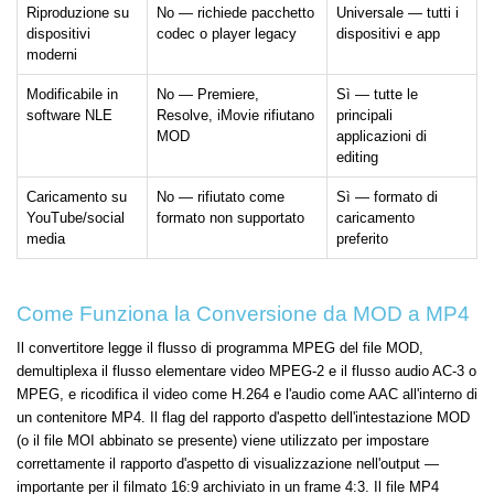
Riproduzione su
No — richiede pacchetto
Universale — tutti i
dispositivi
codec o player legacy
dispositivi e app
moderni
Modificabile in
No — Premiere,
Sì — tutte le
software NLE
Resolve, iMovie rifiutano
principali
MOD
applicazioni di
editing
Caricamento su
No — rifiutato come
Sì — formato di
YouTube/social
formato non supportato
caricamento
media
preferito
Come Funziona la Conversione da MOD a MP4
Il convertitore legge il flusso di programma MPEG del file MOD,
demultiplexa il flusso elementare video MPEG-2 e il flusso audio AC-3 o
MPEG, e ricodifica il video come H.264 e l'audio come AAC all'interno di
un contenitore MP4. Il flag del rapporto d'aspetto dell'intestazione MOD
(o il file MOI abbinato se presente) viene utilizzato per impostare
correttamente il rapporto d'aspetto di visualizzazione nell'output —
importante per il filmato 16:9 archiviato in un frame 4:3. Il file MP4