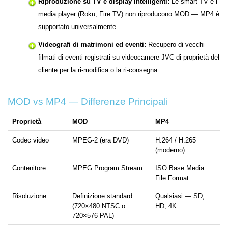
Riproduzione su TV e display intelligenti:
Le smart TV e i
media player (Roku, Fire TV) non riproducono MOD — MP4 è
supportato universalmente
Videografi di matrimoni ed eventi:
Recupero di vecchi
filmati di eventi registrati su videocamere JVC di proprietà del
cliente per la ri-modifica o la ri-consegna
MOD vs MP4 — Differenze Principali
Proprietà
MOD
MP4
Codec video
MPEG-2 (era DVD)
H.264 / H.265
(moderno)
Contenitore
MPEG Program Stream
ISO Base Media
File Format
Risoluzione
Definizione standard
Qualsiasi — SD,
(720×480 NTSC o
HD, 4K
720×576 PAL)