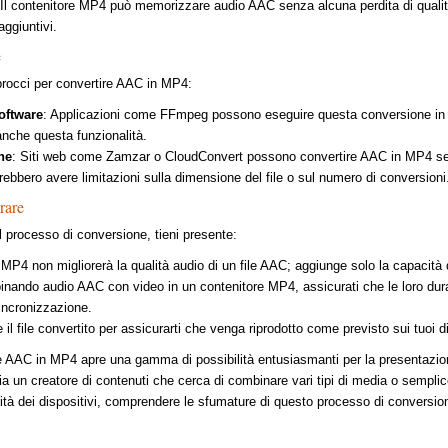
 Il contenitore MP4 può memorizzare audio AAC senza alcuna perdita di qualità
aggiuntivi.
e
procci per convertire AAC in MP4:
oftware
: Applicazioni come FFmpeg possono eseguire questa conversione in m
anche questa funzionalità.
ne
: Siti web come Zamzar o CloudConvert possono convertire AAC in MP4 senza
ebbero avere limitazioni sulla dimensione del file o sul numero di conversioni
rare
el processo di conversione, tieni presente:
 MP4 non migliorerà la qualità audio di un file AAC; aggiunge solo la capacità di
inando audio AAC con video in un contenitore MP4, assicurati che le loro dura
incronizzazione.
il file convertito per assicurarti che venga riprodotto come previsto sui tuoi di
ire AAC in MP4 apre una gamma di possibilità entusiasmanti per la presentazion
sia un creatore di contenuti che cerca di combinare vari tipi di media o sempli
ità dei dispositivi, comprendere le sfumature di questo processo di conversio