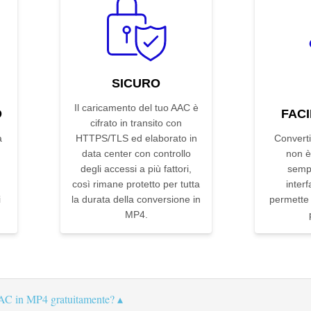
SICURO
Il caricamento del tuo AAC è
D
FACI
cifrato in transito con
a
HTTPS/TLS ed elaborato in
Convert
data center con controllo
non è
degli accessi a più fattori,
sempl
n
così rimane protetto per tutta
interf
i
la durata della conversione in
permette d
MP4.
AC in MP4 gratuitamente?