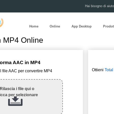
Hai bisogno di aiut
Home
Online
App Desktop
Prodot
n MP4 Online
forma AAC in MP4
Ottieni
Total
il file AAC per convertire MP4
Rilascia i file qui o
icca per selezionare