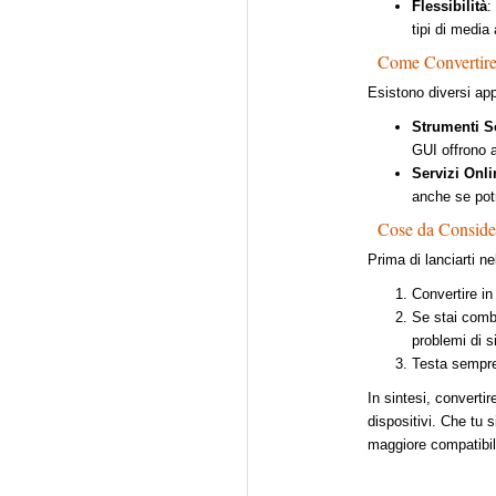
Flessibilità
:
tipi di media 
Come Convertir
Esistono diversi ap
Strumenti S
GUI offrono 
Servizi Onli
anche se potr
Cose da Conside
Prima di lanciarti n
Convertire in
Se stai comb
problemi di s
Testa sempre 
In sintesi, convert
dispositivi. Che tu 
maggiore compatibil