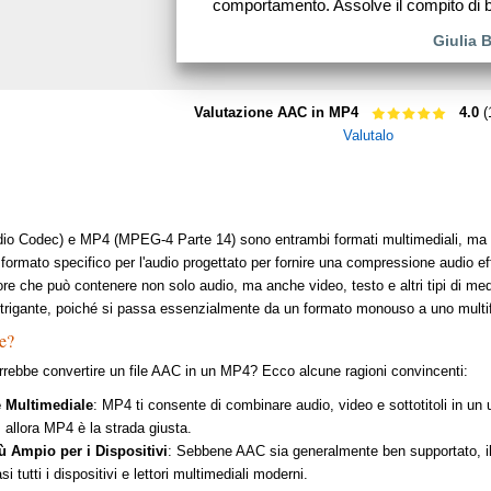
comportamento. Assolve il compito di 
Giulia 
Valutazione AAC in MP4
4.0
(
Valutalo
o Codec) e MP4 (MPEG-4 Parte 14) sono entrambi formati multimediali, ma s
 formato specifico per l'audio progettato per fornire una compressione audio eff
ore che può contenere non solo audio, ma anche video, testo e altri tipi di m
trigante, poiché si passa essenzialmente da un formato monouso a uno multi
e?
rebbe convertire un file AAC in un MP4? Ecco alcune ragioni convincenti:
e Multimediale
: MP4 ti consente di combinare audio, video e sottotitoli in un 
 allora MP4 è la strada giusta.
ù Ampio per i Dispositivi
: Sebbene AAC sia generalmente ben supportato, i
i tutti i dispositivi e lettori multimediali moderni.