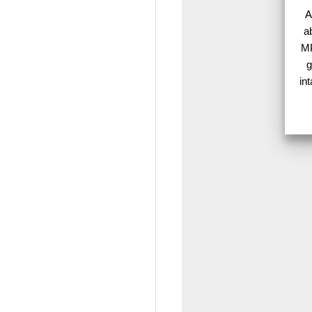
A
a
MP
g
in