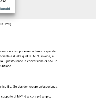
base.
Bianchi
109 voti)
ervono a scopi diversi e hanno capacità
iciente e di alta qualità. MP4, invece, è
edia. Questo rende la conversione di AAC in
funzione.
unico file. Se desideri creare un'esperienza
l supporto di MP4 è ancora più ampio,