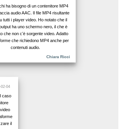
 chi ha bisogno di un contenitore MP4
accia audio AAC. Il file MP4 risultante
u tutti i player video. Ho notato che il
 output ha uno schermo nero, il che è
to che non c'è sorgente video. Adatto
aforme che richiedono MP4 anche per
contenuti audio.
Chiara Ricci
-02-04
il caso
itore
 video
taforme
zare il