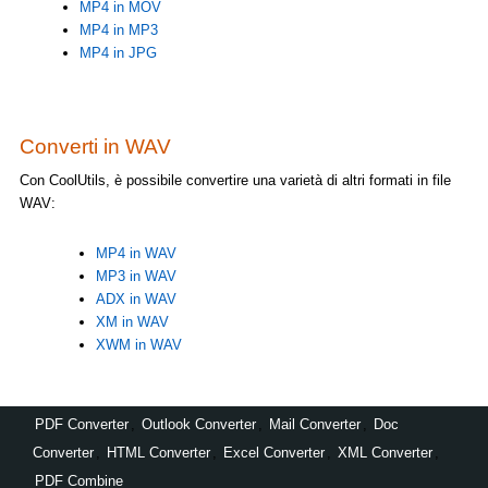
MP4 in MOV
MP4 in MP3
MP4 in JPG
Converti in WAV
Con CoolUtils, è possibile convertire una varietà di altri formati in file
WAV:
MP4 in WAV
MP3 in WAV
ADX in WAV
XM in WAV
XWM in WAV
PDF Converter
,
Outlook Converter
,
Mail Converter
,
Doc
Converter
,
HTML Converter
,
Excel Converter
,
XML Converter
,
PDF Combine