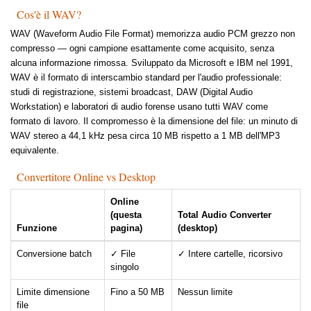
Cos'è il WAV?
WAV (Waveform Audio File Format) memorizza audio PCM grezzo non
compresso — ogni campione esattamente come acquisito, senza
alcuna informazione rimossa. Sviluppato da Microsoft e IBM nel 1991,
WAV è il formato di interscambio standard per l'audio professionale:
studi di registrazione, sistemi broadcast, DAW (Digital Audio
Workstation) e laboratori di audio forense usano tutti WAV come
formato di lavoro. Il compromesso è la dimensione del file: un minuto di
WAV stereo a 44,1 kHz pesa circa 10 MB rispetto a 1 MB dell'MP3
equivalente.
Convertitore Online vs Desktop
Online
(questa
Total Audio Converter
Funzione
pagina)
(desktop)
Conversione batch
✓ File
✓ Intere cartelle, ricorsivo
singolo
Limite dimensione
Fino a 50 MB
Nessun limite
file