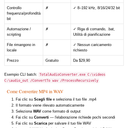
Controllo
✗
✓ 8–192 kHz, 8/16/24/32 bit
frequenza/profondità
bit
Automazione /
✗
✓ Riga di comando, .bat,
scripting
Utilità di pianificazione
File rimangono in
✗
✓ Nessun caricamento
locale
richiesto
Prezzo
Gratuito
Da $29,90
Esempio CLI batch:
TotalAudioConverter.exe C:\videos
C:\audio_out /ConvertTo wav /ProcessRecursively
Come Convertire MP4 in WAV
Fai clic su
Scegli file
e seleziona il tuo file .mp4
Il formato viene rilevato automaticamente
Seleziona
WAV
come formato di output
Fai clic su
Converti
— l'elaborazione richiede pochi secondi
Fai clic su
Scarica
per salvare il tuo file WAV