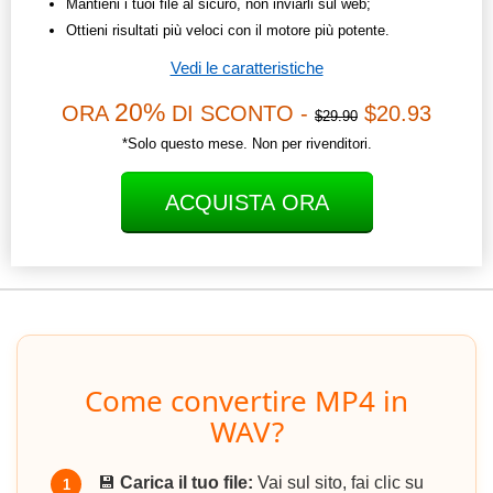
Mantieni i tuoi file al sicuro, non inviarli sul web;
Ottieni risultati più veloci con il motore più potente.
Vedi le caratteristiche
20%
ORA
DI SCONTO -
$20.93
$29.90
*Solo questo mese. Non per rivenditori.
ACQUISTA ORA
Come convertire MP4 in
WAV?
💾
Carica il tuo file:
Vai sul sito, fai clic su
1