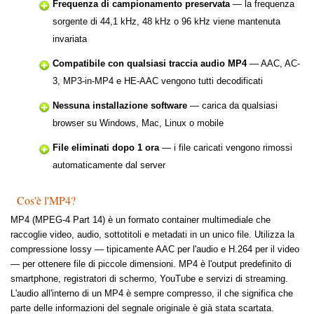
Frequenza di campionamento preservata
— la frequenza
sorgente di 44,1 kHz, 48 kHz o 96 kHz viene mantenuta
invariata
Compatibile con qualsiasi traccia audio MP4
— AAC, AC-
3, MP3-in-MP4 e HE-AAC vengono tutti decodificati
Nessuna installazione software
— carica da qualsiasi
browser su Windows, Mac, Linux o mobile
File eliminati dopo 1 ora
— i file caricati vengono rimossi
automaticamente dal server
Cos'è l'MP4?
MP4 (MPEG-4 Part 14) è un formato container multimediale che
raccoglie video, audio, sottotitoli e metadati in un unico file. Utilizza la
compressione lossy — tipicamente AAC per l'audio e H.264 per il video
— per ottenere file di piccole dimensioni. MP4 è l'output predefinito di
smartphone, registratori di schermo, YouTube e servizi di streaming.
L'audio all'interno di un MP4 è sempre compresso, il che significa che
parte delle informazioni del segnale originale è già stata scartata.