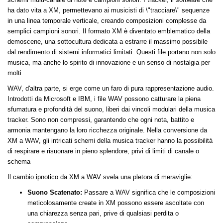
ha dato vita a XM, permettevano ai musicisti di \"tracciare\" sequenze
in una linea temporale verticale, creando composizioni complesse da
semplici campioni sonori. Il formato XM è diventato emblematico della
demoscene, una sottocultura dedicata a estrarre il massimo possibile
dal rendimento di sistemi informatici limitati. Questi file portano non solo
musica, ma anche lo spirito di innovazione e un senso di nostalgia per
molti
WAV, d'altra parte, si erge come un faro di pura rappresentazione audio.
Introdotti da Microsoft e IBM, i file WAV possono catturare la piena
sfumatura e profondità del suono, liberi dai vincoli modulari della musica
tracker. Sono non compressi, garantendo che ogni nota, battito e
armonia mantengano la loro ricchezza originale. Nella conversione da
XM a WAV, gli intricati schemi della musica tracker hanno la possibilità
di respirare e risuonare in pieno splendore, privi di limiti di canale o
schema
Il cambio ipnotico da XM a WAV svela una pletora di meraviglie:
Suono Scatenato:
Passare a WAV significa che le composizioni
meticolosamente create in XM possono essere ascoltate con
una chiarezza senza pari, prive di qualsiasi perdita o