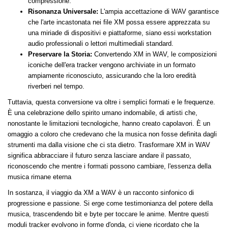
compressione.
Risonanza Universale:
L'ampia accettazione di WAV garantisce
che l'arte incastonata nei file XM possa essere apprezzata su
una miriade di dispositivi e piattaforme, siano essi workstation
audio professionali o lettori multimediali standard.
Preservare la Storia:
Convertendo XM in WAV, le composizioni
iconiche dell'era tracker vengono archiviate in un formato
ampiamente riconosciuto, assicurando che la loro eredità
riverberi nel tempo.
Tuttavia, questa conversione va oltre i semplici formati e le frequenze.
È una celebrazione dello spirito umano indomabile, di artisti che,
nonostante le limitazioni tecnologiche, hanno creato capolavori. È un
omaggio a coloro che credevano che la musica non fosse definita dagli
strumenti ma dalla visione che ci sta dietro. Trasformare XM in WAV
significa abbracciare il futuro senza lasciare andare il passato,
riconoscendo che mentre i formati possono cambiare, l'essenza della
musica rimane eterna
In sostanza, il viaggio da XM a WAV è un racconto sinfonico di
progressione e passione. Si erge come testimonianza del potere della
musica, trascendendo bit e byte per toccare le anime. Mentre questi
moduli tracker evolvono in forme d'onda, ci viene ricordato che la