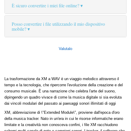
È sicuro convertire i miei file online?
Posso convertire i file utilizzando il mio dispositivo
mobile?
Valutalo
La trasformazione da XM a WAV è un viaggio melodico attraverso il
tempo e la tecnologia, che ripercorre l'evoluzione della creazione e del
consumo musicale. È una narrazione che celebra l'arte del suono,
dipingendo un quadro vivace di come la musica digitale si sia evoluta
dai vincoli modulari del passato ai paesaggi sonori illimitati di oggi
XM, abbreviazione di \"Extended Module\", proviene dall'epoca d'oro
della musica tracker. Nato in un'era in cui le risorse informatiche erano
limitate e la creatività non conosceva confini, i file XM racchiudono
schemi multi-canale di note e campioni sonori. I tracker, il software che