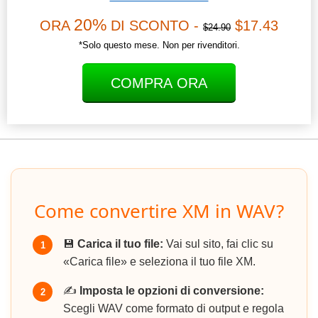
20%
ORA
DI SCONTO -
$17.43
$24.90
*Solo questo mese. Non per rivenditori.
COMPRA ORA
Come convertire XM in WAV?
💾
Carica il tuo file:
Vai sul sito, fai clic su
1
«Carica file» e seleziona il tuo file XM.
✍️
Imposta le opzioni di conversione:
2
Scegli WAV come formato di output e regola