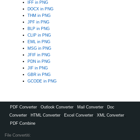
IFF in PNG
DOCX in PNG
THM in PNG
JPF in PNG
BLP in PNG
CLIP in PNG
EML in PNG
MSG in PNG
JFIF in PNG
PDN in PNG
JIF in PNG
GBR in PNG
GCODE in PNG
PDF Converter
,
Outlook Converter
,
Mail Converter
,
Doc
Converter
,
HTML Converter
,
Excel Converter
,
XML Converter
,
PDF Combine
File Convertiti: