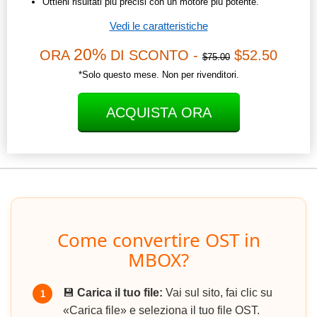
Ottieni risultati più precisi con un motore più potente.
Vedi le caratteristiche
20%
ORA
DI SCONTO -
$52.50
$75.00
*Solo questo mese. Non per rivenditori.
ACQUISTA ORA
Come convertire OST in
MBOX?
💾
Carica il tuo file:
Vai sul sito, fai clic su
1
«Carica file» e seleziona il tuo file OST.