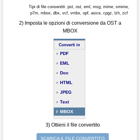
Tipi di file consentiti: pst, ost, eml, msg, mime, smime,
p7m, mbox, dbx, vcf, vmbx, opf, asice, cpgz, lzh, zcf
2) Imposta le opzioni di conversione da OST a
MBOX
Converti in
PDF
EML
Doc
HTML
JPEG
Text
MBOX
3) Ottieni il file convertito
SCARICA IL FILE CONVERTITO