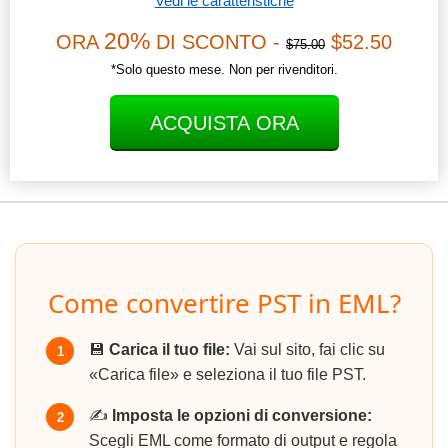
Vedi le caratteristiche
20%
ORA
DI SCONTO -
$52.50
$75.00
*Solo questo mese. Non per rivenditori.
ACQUISTA ORA
Come convertire PST in EML?
💾
Carica il tuo file:
Vai sul sito, fai clic su
1
«Carica file» e seleziona il tuo file PST.
✍️
Imposta le opzioni di conversione:
2
Scegli EML come formato di output e regola