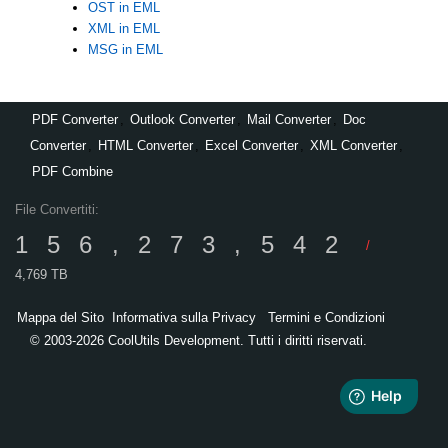
OST in EML
XML in EML
MSG in EML
PDF Converter
,
Outlook Converter
,
Mail Converter
,
Doc
Converter
,
HTML Converter
,
Excel Converter
,
XML Converter
,
PDF Combine
File Convertiti:
156,273,542
/
4,769 TB
Mappa del Sito
Informativa sulla Privacy
Termini e Condizioni
© 2003-2026 CoolUtils Development. Tutti i diritti riservati.