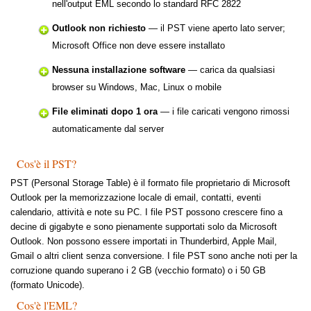
nell'output EML secondo lo standard RFC 2822
Outlook non richiesto
— il PST viene aperto lato server;
Microsoft Office non deve essere installato
Nessuna installazione software
— carica da qualsiasi
browser su Windows, Mac, Linux o mobile
File eliminati dopo 1 ora
— i file caricati vengono rimossi
automaticamente dal server
Cos'è il PST?
PST (Personal Storage Table) è il formato file proprietario di Microsoft
Outlook per la memorizzazione locale di email, contatti, eventi
calendario, attività e note su PC. I file PST possono crescere fino a
decine di gigabyte e sono pienamente supportati solo da Microsoft
Outlook. Non possono essere importati in Thunderbird, Apple Mail,
Gmail o altri client senza conversione. I file PST sono anche noti per la
corruzione quando superano i 2 GB (vecchio formato) o i 50 GB
(formato Unicode).
Cos'è l'EML?