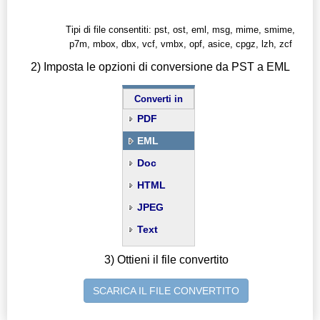
Tipi di file consentiti: pst, ost, eml, msg, mime, smime,
p7m, mbox, dbx, vcf, vmbx, opf, asice, cpgz, lzh, zcf
2) Imposta le opzioni di conversione da PST a EML
Converti in
PDF
EML
Doc
HTML
JPEG
Text
3) Ottieni il file convertito
SCARICA IL FILE CONVERTITO