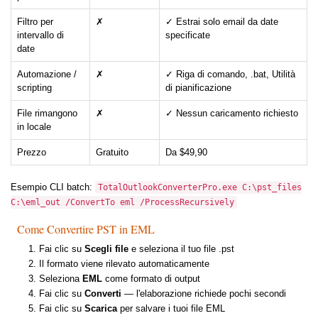
Filtro per
✗
✓ Estrai solo email da date
intervallo di
specificate
date
Automazione /
✗
✓ Riga di comando, .bat, Utilità
scripting
di pianificazione
File rimangono
✗
✓ Nessun caricamento richiesto
in locale
Prezzo
Gratuito
Da $49,90
Esempio CLI batch:
TotalOutlookConverterPro.exe C:\pst_files
C:\eml_out /ConvertTo eml /ProcessRecursively
Come Convertire PST in EML
Fai clic su
Scegli file
e seleziona il tuo file .pst
Il formato viene rilevato automaticamente
Seleziona
EML
come formato di output
Fai clic su
Converti
— l'elaborazione richiede pochi secondi
Fai clic su
Scarica
per salvare i tuoi file EML