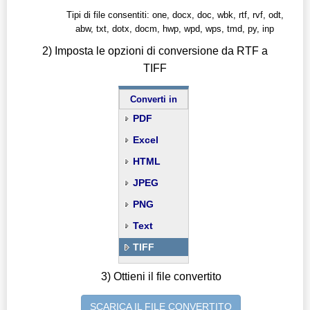
Tipi di file consentiti: one, docx, doc, wbk, rtf, rvf, odt,
abw, txt, dotx, docm, hwp, wpd, wps, tmd, py, inp
2) Imposta le opzioni di conversione da RTF a
TIFF
Converti in
PDF
Excel
HTML
JPEG
PNG
Text
TIFF
3) Ottieni il file convertito
SCARICA IL FILE CONVERTITO