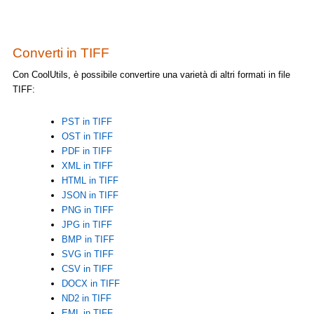
Converti in TIFF
Con CoolUtils, è possibile convertire una varietà di altri formati in file
TIFF:
PST in TIFF
OST in TIFF
PDF in TIFF
XML in TIFF
HTML in TIFF
JSON in TIFF
PNG in TIFF
JPG in TIFF
BMP in TIFF
SVG in TIFF
CSV in TIFF
DOCX in TIFF
ND2 in TIFF
EML in TIFF