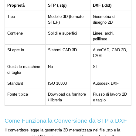
Proprietà
STP (.stp)
DXF (.dxf)
Tipo
Modello 3D (formato
Geometria di
STEP)
disegno 2D
Contiene
Solidi e superfici
Linee, archi,
polilinee
Si apre in
Sistemi CAD 3D
AutoCAD, CAD 2D,
CAM
Guida le macchine
No
Sì
di taglio
Standard
ISO 10303
Autodesk DXF
Fonte tipica
Download da fornitore
Flusso di lavoro 2D
/ libreria
e taglio
Come Funziona la Conversione da STP a DXF
Il convertitore legge la geometria 3D memorizzata nel file .stp e la