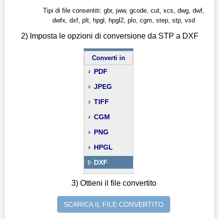
Tipi di file consentiti: gbr, jww, gcode, cut, xcs, dwg, dwf,
dwfx, dxf, plt, hpgl, hpgl2, plo, cgm, step, stp, vsd
2) Imposta le opzioni di conversione da STP a DXF
Converti in
PDF
JPEG
TIFF
CGM
PNG
HPGL
DXF
3) Ottieni il file convertito
SCARICA IL FILE CONVERTITO