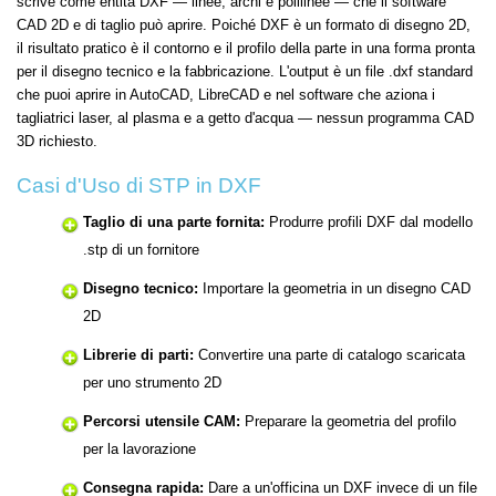
scrive come entità DXF — linee, archi e polilinee — che il software
CAD 2D e di taglio può aprire. Poiché DXF è un formato di disegno 2D,
il risultato pratico è il contorno e il profilo della parte in una forma pronta
per il disegno tecnico e la fabbricazione. L'output è un file .dxf standard
che puoi aprire in AutoCAD, LibreCAD e nel software che aziona i
tagliatrici laser, al plasma e a getto d'acqua — nessun programma CAD
3D richiesto.
Casi d'Uso di STP in DXF
Taglio di una parte fornita:
Produrre profili DXF dal modello
.stp di un fornitore
Disegno tecnico:
Importare la geometria in un disegno CAD
2D
Librerie di parti:
Convertire una parte di catalogo scaricata
per uno strumento 2D
Percorsi utensile CAM:
Preparare la geometria del profilo
per la lavorazione
Consegna rapida:
Dare a un'officina un DXF invece di un file