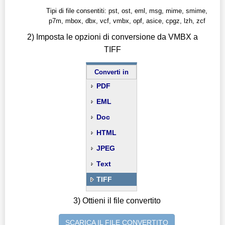
Tipi di file consentiti: pst, ost, eml, msg, mime, smime,
p7m, mbox, dbx, vcf, vmbx, opf, asice, cpgz, lzh, zcf
2) Imposta le opzioni di conversione da VMBX a
TIFF
Converti in
PDF
EML
Doc
HTML
JPEG
Text
TIFF
3) Ottieni il file convertito
SCARICA IL FILE CONVERTITO