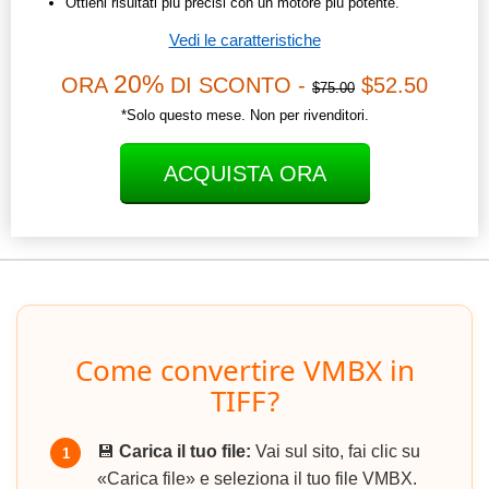
Ottieni risultati più precisi con un motore più potente.
Vedi le caratteristiche
20%
ORA
DI SCONTO -
$52.50
$75.00
*Solo questo mese. Non per rivenditori.
ACQUISTA ORA
Come convertire VMBX in
TIFF?
💾
Carica il tuo file:
Vai sul sito, fai clic su
1
«Carica file» e seleziona il tuo file VMBX.