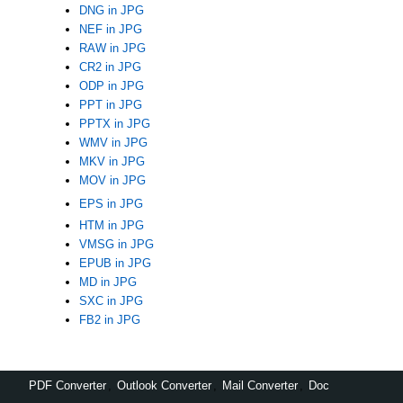
DNG in JPG
NEF in JPG
RAW in JPG
CR2 in JPG
ODP in JPG
PPT in JPG
PPTX in JPG
WMV in JPG
MKV in JPG
MOV in JPG
EPS in JPG
HTM in JPG
VMSG in JPG
EPUB in JPG
MD in JPG
SXC in JPG
FB2 in JPG
PDF Converter
,
Outlook Converter
,
Mail Converter
,
Doc