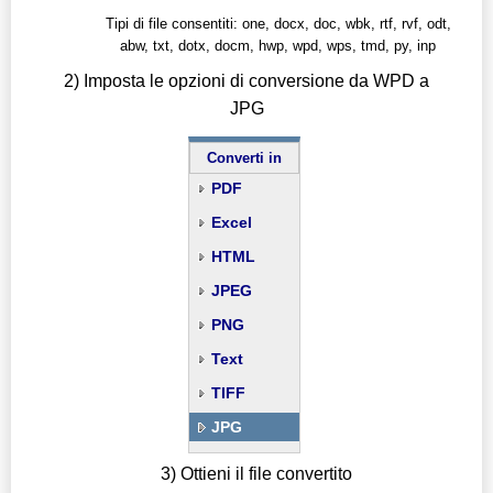
Tipi di file consentiti: one, docx, doc, wbk, rtf, rvf, odt,
abw, txt, dotx, docm, hwp, wpd, wps, tmd, py, inp
2) Imposta le opzioni di conversione da WPD a
JPG
Converti in
PDF
Excel
HTML
JPEG
PNG
Text
TIFF
JPG
3) Ottieni il file convertito