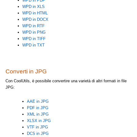
WPD in PDF
WPD in XLS
WPD in HTML
WPD in DOCX
WPD in RTF
WPD in PNG
WPD in TIFF
WPD in TXT
Converti in JPG
Con CoolUtils, è possibile convertire una varietà di altri formati in file
JPG:
AAE in JPG
PDF in JPG
XML in JPG
XLSX in JPG
VTF in JPG
DCS in JPG