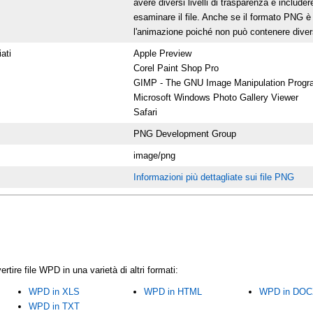
avere diversi livelli di trasparenza e include
esaminare il file. Anche se il formato PNG è s
l'animazione poiché non può contenere dive
ati
Apple Preview
Corel Paint Shop Pro
GIMP - The GNU Image Manipulation Progr
Microsoft Windows Photo Gallery Viewer
Safari
PNG Development Group
image/png
Informazioni più dettagliate sui file PNG
rtire file WPD in una varietà di altri formati:
WPD in XLS
WPD in HTML
WPD in DO
WPD in TXT