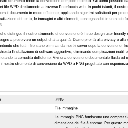
nostro strumento rende la conversione semplice e diretta. Gli utenti possono car
ri file WPD direttamente attraverso l'interfaccia web. In pochi istanti, il nostr
bora il documento in modo efficiente, applicando algoritmi sofisticati per prese
mattazione del testo, le immagini e altri elementi, consegnandoli in un nitido f
G.
 che distingue il nostro strumento di conversione è il suo design user-friendly 
pegno a preservare un output di alta qualità. Diamo priorità alla privacy e alla
ntendo che tutti i file siano eliminati dai nostri server dopo la conversione. In
chiesta l'installazione di software aggiuntivo, eliminando complicazioni inutili e
liorando la comodità dell'utente. Vivi una conversione documentale fluida ed ef
 il nostro strumento di conversione da WPD a PNG progettato con esperienza
e
.PNG
File immagine
Le immagini PNG forniscono una compression
dimensione del file è enorme. Per questo mot