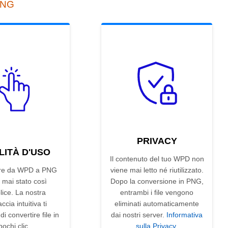
PNG
PRIVACY
LITÀ D'USO
Il contenuto del tuo WPD non
ire da WPD a PNG
viene mai letto né riutilizzato.
 mai stato così
Dopo la conversione in PNG,
ice. La nostra
entrambi i file vengono
accia intuitiva ti
eliminati automaticamente
i convertire file in
dai nostri server.
Informativa
pochi clic.
sulla Privacy
.