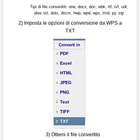
Tipi di file consentiti: one, docx, doc, wbk, rtf, rvf, odt,
abw, txt, dotx, docm, hwp, wpd, wps, tmd, py, inp
2) Imposta le opzioni di conversione da WPS a
TXT
Converti in
PDF
Excel
HTML
JPEG
PNG
Text
TIFF
TXT
3) Ottieni il file convertito