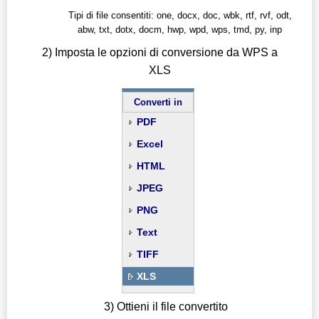
Tipi di file consentiti: one, docx, doc, wbk, rtf, rvf, odt,
abw, txt, dotx, docm, hwp, wpd, wps, tmd, py, inp
2) Imposta le opzioni di conversione da WPS a
XLS
Converti in
PDF
Excel
HTML
JPEG
PNG
Text
TIFF
XLS
3) Ottieni il file convertito