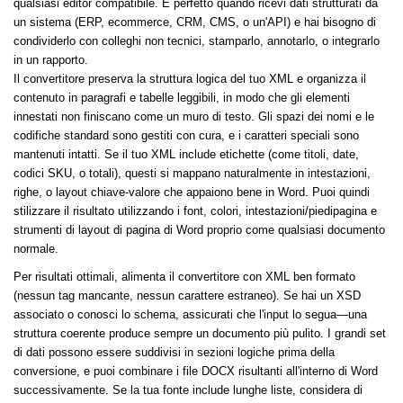
qualsiasi editor compatibile. È perfetto quando ricevi dati strutturati da
un sistema (ERP, ecommerce, CRM, CMS, o un'API) e hai bisogno di
condividerlo con colleghi non tecnici, stamparlo, annotarlo, o integrarlo
in un rapporto.
Il convertitore preserva la struttura logica del tuo XML e organizza il
contenuto in paragrafi e tabelle leggibili, in modo che gli elementi
innestati non finiscano come un muro di testo. Gli spazi dei nomi e le
codifiche standard sono gestiti con cura, e i caratteri speciali sono
mantenuti intatti. Se il tuo XML include etichette (come titoli, date,
codici SKU, o totali), questi si mappano naturalmente in intestazioni,
righe, o layout chiave-valore che appaiono bene in Word. Puoi quindi
stilizzare il risultato utilizzando i font, colori, intestazioni/piedipagina e
strumenti di layout di pagina di Word proprio come qualsiasi documento
normale.
Per risultati ottimali, alimenta il convertitore con XML ben formato
(nessun tag mancante, nessun carattere estraneo). Se hai un XSD
associato o conosci lo schema, assicurati che l'input lo segua—una
struttura coerente produce sempre un documento più pulito. I grandi set
di dati possono essere suddivisi in sezioni logiche prima della
conversione, e puoi combinare i file DOCX risultanti all'interno di Word
successivamente. Se la tua fonte include lunghe liste, considera di