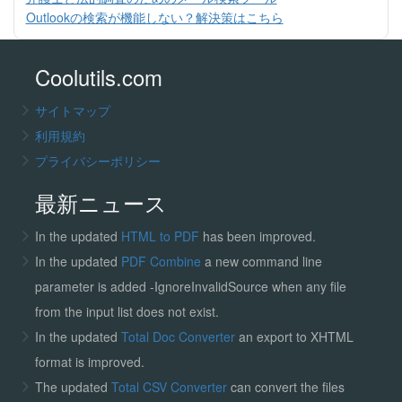
Outlookの検索が機能しない？解決策はこちら
Coolutils.com
サイトマップ
利用規約
プライバシーポリシー
最新ニュース
In the updated
HTML to PDF
has been improved.
In the updated
PDF Combine
a new command line
parameter is added -IgnoreInvalidSource when any file
from the input list does not exist.
In the updated
Total Doc Converter
an export to XHTML
format is improved.
The updated
Total CSV Converter
can convert the files