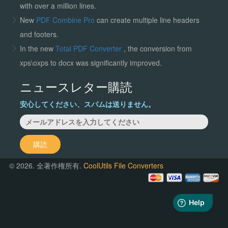
with over a million lines.
New
PDF Combine Pro
can create multiple line headers
and footers.
In the new
Total PDF Converter
, the conversion from
xps\oxps to docx was significantly improved.
ニュースレター購読
安心してください、スパムは送りません。
購読
© 2026. 全著作権所有.
CoolUtils File Converters