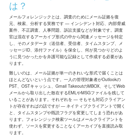
は？
メールフォレンジックとは、調査のためにメール証拠を復
元、検索、分析する実務です — インシデント対応、内部脅威
案件、不正調査、人事問題、訴訟支援などが対象です。調査
官は混在するアーカイブ形式の中から関連メッセージを特定
し、そのメタデータ（送信者、受信者、タイムスタンプ、メ
ッセージID、添付ファイル）を保全し、何が見つかりどのよ
うに見つかったかを弁護可能な記録として作成する必要があ
ります。
難しいのは、メール証拠が単一のきれいな形式で届くことは
ほとんどないという点です。一人の管理対象者がOutlookの
PST、OSTキャッシュ、Gmail TakeoutのMBOX、そしてWeb
メールから取り出した散在するEMLやMSGファイルを残して
いることがあります。それぞれを — そもそも対応クライアン
トが存在すればの話ですが — ネイティブクライアントで開く
と、タイムスタンプや既読フラグを変更してしまう恐れがあ
ります。フォレンジック検索ツールはメールクライアントを
使わず、ソースを変更することなくアーカイブを直接読み取
ります。