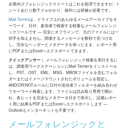
企業向けフォレンジックスイートはこれを処理できますが、1
シートあたり数千ドルかかり、操作には研修が必要です。
Mail Terrier
は、ドライブ上のあらゆるメールアーカイブをキ
ーワード、日付、参加者で検索する軽量なメールフォレンジ
ックツールです — 完全にオフラインで、元のファイルには一
切手を加えません。関連するメッセージを数秒で見つけ出
し、完全なヘッダーとメタデータを保ったまま、レポート用
にPDFまたはExcelへエクスポートできます。
クイックアンサー：
メールフォレンジック検索を実行するに
は、調査用ワークステーションにMail Terrierをインストール
し、PST、OST、EML、MSG、MBOXファイルを含むフォル
ダーまたはイメージマウントされたボリュームを指定し、
AND/OR/NOTルールに日付や送信者フィルターを組み合わせ
てキーワード検索します。ファイルは読み取り専用で開か
れ、各ヒットを完全なメタデータ付きで表示し、証拠レポー
ト用に結果をPDFまたはExcelへエクスポートします —
Outlookもインターネットも不要です。
メールフォレンジックと