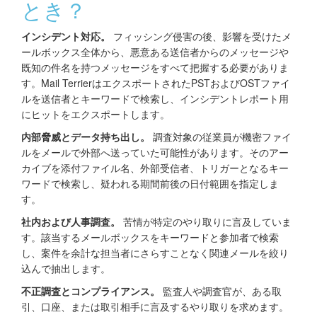
とき？
インシデント対応。
フィッシング侵害の後、影響を受けたメ
ールボックス全体から、悪意ある送信者からのメッセージや
既知の件名を持つメッセージをすべて把握する必要がありま
す。Mail TerrierはエクスポートされたPSTおよびOSTファイ
ルを送信者とキーワードで検索し、インシデントレポート用
にヒットをエクスポートします。
内部脅威とデータ持ち出し。
調査対象の従業員が機密ファイ
ルをメールで外部へ送っていた可能性があります。そのアー
カイブを添付ファイル名、外部受信者、トリガーとなるキー
ワードで検索し、疑われる期間前後の日付範囲を指定しま
す。
社内および人事調査。
苦情が特定のやり取りに言及していま
す。該当するメールボックスをキーワードと参加者で検索
し、案件を余計な担当者にさらすことなく関連メールを絞り
込んで抽出します。
不正調査とコンプライアンス。
監査人や調査官が、ある取
引、口座、または取引相手に言及するやり取りを求めます。