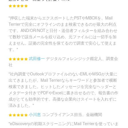
"押収した端末からエクスポートしたPSTやMBOXを、Mail
Terrierで完全にオフラインのまま検索できるのが最大の利点
です。AND/OR/NOTと日付・送信者フィルターを組み合わせ
て数秒で該当メールを絞り込め、元ファイルには一切手を加
えません。証拠の完全性を保てるので調査で安心して使えま
す。"
武田修一
デジタルフォレンジック鑑定人、調査会
社
"社内調査でOutlookプロファイルのないEMLやMSGが大量に
出てきましたが、Mail Terrierならキーワードと参加者で横断
検索できました。ヒットしたメッセージを完全なヘッダーと
メタデータ付きでPDFやExcelに書き出せるので、報告書の作
成がとても効率的です。高価な企業向けスイートを入れずに
済みました。"
小川恵
コンプライアンス担当、金融機関
"eDiscoveryの初期スクリーニングにMail Terrierを使っていま