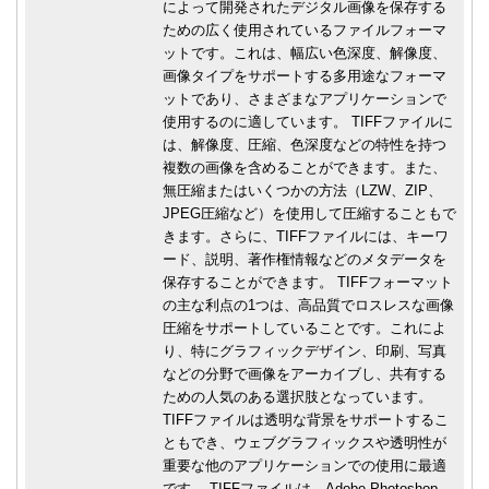
によって開発されたデジタル画像を保存する
ための広く使用されているファイルフォーマ
ットです。これは、幅広い色深度、解像度、
画像タイプをサポートする多用途なフォーマ
ットであり、さまざまなアプリケーションで
使用するのに適しています。 TIFFファイルに
は、解像度、圧縮、色深度などの特性を持つ
複数の画像を含めることができます。また、
無圧縮またはいくつかの方法（LZW、ZIP、
JPEG圧縮など）を使用して圧縮することもで
きます。さらに、TIFFファイルには、キーワ
ード、説明、著作権情報などのメタデータを
保存することができます。 TIFFフォーマット
の主な利点の1つは、高品質でロスレスな画像
圧縮をサポートしていることです。これによ
り、特にグラフィックデザイン、印刷、写真
などの分野で画像をアーカイブし、共有する
ための人気のある選択肢となっています。
TIFFファイルは透明な背景をサポートするこ
ともでき、ウェブグラフィックスや透明性が
重要な他のアプリケーションでの使用に最適
です。 TIFFファイルは、Adobe Photoshop、