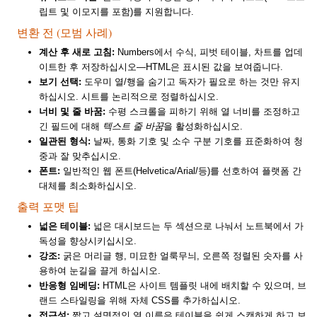
립트 및 이모지를 포함)를 지원합니다.
변환 전 (모범 사례)
계산 후 새로 고침:
Numbers에서 수식, 피벗 테이블, 차트를 업데
이트한 후 저장하십시오—HTML은 표시된 값을 보여줍니다.
보기 선택:
도우미 열/행을 숨기고 독자가 필요로 하는 것만 유지
하십시오. 시트를 논리적으로 정렬하십시오.
너비 및 줄 바꿈:
수평 스크롤을 피하기 위해 열 너비를 조정하고
긴 필드에 대해
텍스트 줄 바꿈
을 활성화하십시오.
일관된 형식:
날짜, 통화 기호 및 소수 구분 기호를 표준화하여 청
중과 잘 맞추십시오.
폰트:
일반적인 웹 폰트(Helvetica/Arial/등)를 선호하여 플랫폼 간
대체를 최소화하십시오.
출력 포맷 팁
넓은 테이블:
넓은 대시보드는 두 섹션으로 나눠서 노트북에서 가
독성을 향상시키십시오.
강조:
굵은 머리글 행, 미묘한 얼룩무늬, 오른쪽 정렬된 숫자를 사
용하여 눈길을 끌게 하십시오.
반응형 임베딩:
HTML은 사이트 템플릿 내에 배치할 수 있으며, 브
랜드 스타일링을 위해 자체 CSS를 추가하십시오.
접근성:
짧고 설명적인 열 이름은 테이블을 쉽게 스캔하게 하고 보