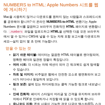
NUMBERS to HTML: Apple Numbers 시트를 웹
에 게시하기
Mac을 사용하지 않거나 다운로드를 원하지 않는 사람들과 스프레드시트
를 공유해야 합니까? 이 온라인
NUMBERS-to-HTML
변환기는 Apple
Numbers 문서를 깔끔하고 브라우저 친화적인
HTML
페이지로 변환합니
다.
파일을 업로드하고
HTML
을 선택한 다음 모든 브라우저
.numbers
에서 열 수 있거나 CMS에 넣을 수 있는 자체 포함 보고서를 다운로드하
세요—설치 없이 몇 초 만에 가능합니다.
얻을 수 있는 것
읽기 쉬운 테이블:
데이터는 깔끔한 HTML 테이블로 렌더링되며,
명확한 헤더와 일관된 정렬이 특징입니다.
여러 시트:
각 시트는 자체 섹션이 되어 긴 워크북도 쉽게 탐색할
수 있습니다.
차트 및 이미지:
비주얼은 웹에서 안전한 요소로 평면화되어 보고
서가 어디서나 동일하게 보입니다.
링크 보존:
셀에 있는 하이퍼링크는 클릭 가능한 링크로 내보냅니
다.
인쇄 친화적:
페이지 스타일이 머리글 및 간격을 유지하여 브라우
저에서 PDF로 인쇄하거나 저장할 때 읽을 수 있도록 합니다.
유니코드 지원:
폰트 사용이 가능한 경우 다국어 텍스트(RTL 스크