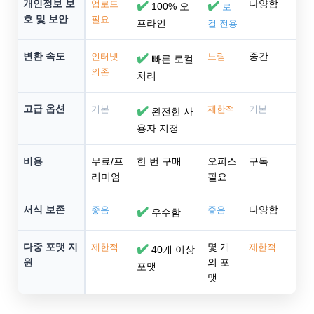
개인정보 보
다양함
업로드
✔️
✔️
100% 오
로
호 및 보안
필요
프라인
컬 전용
변환 속도
중간
인터넷
✔️
느림
빠른 로컬
의존
처리
고급 옵션
기본
✔️
제한적
기본
완전한 사
용자 지정
비용
무료/프
한 번 구매
오피스
구독
리미엄
필요
서식 보존
다양함
좋음
✔️
좋음
우수함
다중 포맷 지
몇 개
제한적
✔️
제한적
40개 이상
원
의 포
포맷
맷