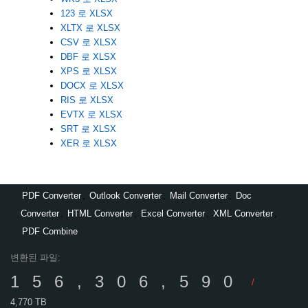
123 로 XLSX
XLTX 로 XLSX
CSV 로 XLSX
DBF 로 XLSX
XPS 로 XLSX
DOCX 로 XLSX
RIS 로 XLSX
EVTX 로 XLSX
SRT 로 XLSX
XER 로 XLSX
PDF Converter
,
Outlook Converter
,
Mail Converter
,
Doc
Converter
,
HTML Converter
,
Excel Converter
,
XML Converter
,
PDF Combine
변환된 파일:
156,306,590
/
4,770 TB