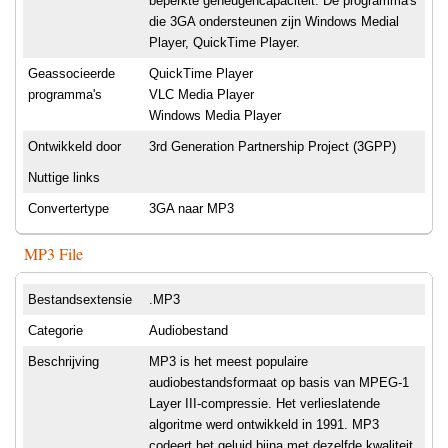
beperkte geheugencapaciteit. De programma's
die 3GA ondersteunen zijn Windows Medial
Player, QuickTime Player.
Geassocieerde
QuickTime Player
programma's
VLC Media Player
Windows Media Player
Ontwikkeld door
3rd Generation Partnership Project (3GPP)
Nuttige links
Convertertype
3GA naar MP3
MP3 File
Bestandsextensie
.MP3
Categorie
Audiobestand
Beschrijving
MP3 is het meest populaire
audiobestandsformaat op basis van MPEG-1
Layer III-compressie. Het verlieslatende
algoritme werd ontwikkeld in 1991. MP3
codeert het geluid bijna met dezelfde kwaliteit