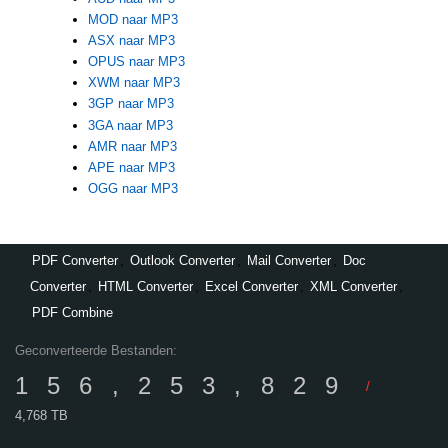
MOD naar MP3
ASX naar MP3
OPUS naar MP3
XWM naar MP3
3GP naar MP3
3GA naar MP3
AMR naar MP3
APE naar MP3
OGG naar MP3
PDF Converter
,
Outlook Converter
,
Mail Converter
,
Doc
Converter
,
HTML Converter
,
Excel Converter
,
XML Converter
,
PDF Combine
Geconverteerde Bestanden:
156,253,829
/
4,768 TB