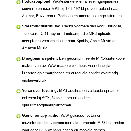
Podcast-upload:
WAV-interview- en afleveringsopnames
converteren naar MP3 bij 128–192 kbps voor upload naar
Anchor, Buzzsprout, Podbean en andere hostingplatformen.
Streamingdistributie:
Tracks voorbereiden voor DistroKid,
TuneCore, CD Baby en Bandcamp, die MP3-uploads
accepteren voor distributie naar Spotify, Apple Music en
Amazon Music.
Draagbaar afspelen:
Een gecomprimeerde MP3-luisterkopie
maken van uw WAV-masterbibliotheek voor dagelijks
luisteren op smartphones en autoaudio zonder overmatig
opslagverbruik.
Voice-over levering:
MP3-audities en voltooide opnames
indienen bij ACX, Voices.com en andere
spraakmarktplaatsplatformen.
Game- en app-audio:
WAV-geluidseffecten en
muziekmiddelen voorbereiden als compacte MP3-bestanden
voor gebruik in webapplicaties en mobiele games.