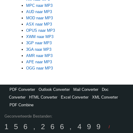
MPC naar MP3
AUD naar MP3
MOD naar MP3
ASX naar MP3
OPUS naar MP3
XWM naar MP3
3GP naar MP3
3GA naar MP3
AMR naar MP3
APE naar MP3
OGG naar MP3
PDF Converter
,
Outlook Converter
,
Mail Converter
,
Doc
Converter
,
HTML Converter
,
Excel Converter
,
XML Converter
,
PDF Combine
Geconverteerde Bestanden:
156,266,499
/