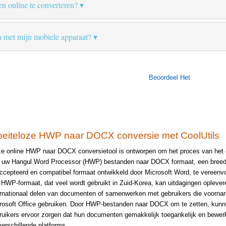
en online te converteren?
n met mijn mobiele apparaat?
Beoordeel Het
eiteloze HWP naar DOCX conversie met CoolUtils
e online HWP naar DOCX conversietool is ontworpen om het proces van het
 uw Hangul Word Processor (HWP) bestanden naar DOCX formaat, een bree
ccepteerd en compatibel formaat ontwikkeld door Microsoft Word, te vereenv
 HWP-formaat, dat veel wordt gebruikt in Zuid-Korea, kan uitdagingen oplevere
ernationaal delen van documenten of samenwerken met gebruikers die voornam
rosoft Office gebruiken. Door HWP-bestanden naar DOCX om te zetten, kun
ruikers ervoor zorgen dat hun documenten gemakkelijk toegankelijk en bewerk
verschillende platforms.