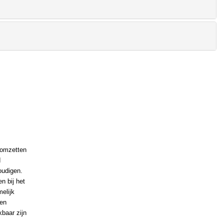
 omzetten
d
oudigen.
n bij het
elijk
nen
baar zijn