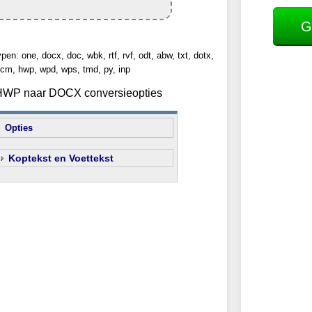
G
n: one, docx, doc, wbk, rtf, rvf, odt, abw, txt, dotx,
cm, hwp, wpd, wps, tmd, py, inp
n HWP naar DOCX conversieopties
Opties
Koptekst en Voettekst