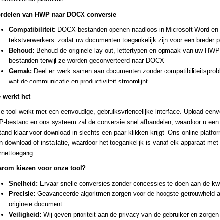
rdelen van HWP naar DOCX conversie
Compatibiliteit:
DOCX-bestanden openen naadloos in Microsoft Word en 
tekstverwerkers, zodat uw documenten toegankelijk zijn voor een breder p
Behoud:
Behoud de originele lay-out, lettertypen en opmaak van uw HWP
bestanden terwijl ze worden geconverteerd naar DOCX.
Gemak:
Deel en werk samen aan documenten zonder compatibiliteitsprob
wat de communicatie en productiviteit stroomlijnt.
 werkt het
e tool werkt met een eenvoudige, gebruiksvriendelijke interface. Upload een
-bestand en ons systeem zal de conversie snel afhandelen, waardoor u ee
tand klaar voor download in slechts een paar klikken krijgt. Ons online platfor
n download of installatie, waardoor het toegankelijk is vanaf elk apparaat met
ernettoegang.
rom kiezen voor onze tool?
Snelheid:
Ervaar snelle conversies zonder concessies te doen aan de kwal
Precisie:
Geavanceerde algoritmen zorgen voor de hoogste getrouwheid a
originele document.
Veiligheid:
Wij geven prioriteit aan de privacy van de gebruiker en zorgen