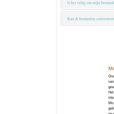
Is het veilig om mijn bestand
Kan ik bestanden convertere
Mo
Onz
van
gea
Het
int
Mic
geb
op 