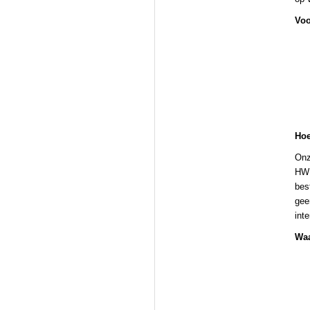
Voo
Hoe
Onz
HWP
bes
gee
int
Waa