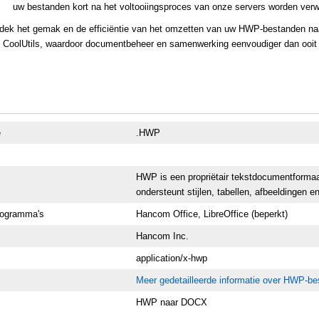
uw bestanden kort na het voltooiingsproces van onze servers worden verwi
dek het gemak en de efficiëntie van het omzetten van uw HWP-bestanden n
 CoolUtils, waardoor documentbeheer en samenwerking eenvoudiger dan ooit
e
.HWP
HWP is een propriëtair tekstdocumentformaa
ondersteunt stijlen, tabellen, afbeeldingen e
rogramma's
Hancom Office, LibreOffice (beperkt)
Hancom Inc.
application/x-hwp
Meer gedetailleerde informatie over HWP-b
HWP naar DOCX