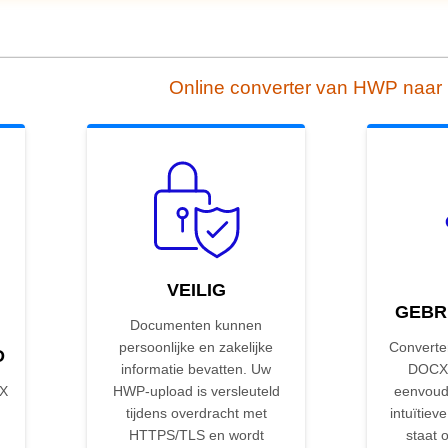
Online converter van HWP naa
VEILIG
GEBR
Documenten kunnen
persoonlijke en zakelijke
Converte
D
informatie bevatten. Uw
DOCX 
CX
HWP-upload is versleuteld
eenvoud
tijdens overdracht met
intuïtieve
HTTPS/TLS en wordt
staat 