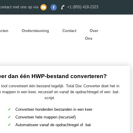
ontact met ons op via
+1 (855) 418-2323
ucten
Ondersteuning
Contact
Over
Ons
er dan één HWP-bestand converteren?
 tool converteert één bestand tegelijk. Total Doc Converter doet het in
e mappen in een keer, recursief en vanaf de opdrachtregel of een .bat-
script.
Converteer honderden bestanden in een keer
Converteer hele mappen (recursief)
Automatiseer vanaf de opdrachtregel of .bat