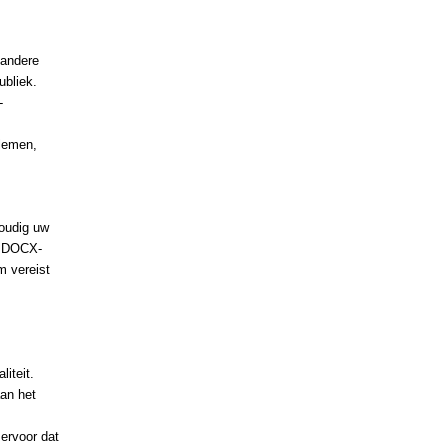
andere
ubliek.
-
lemen,
voudig uw
n DOCX-
m vereist
iteit.
an het
 ervoor dat