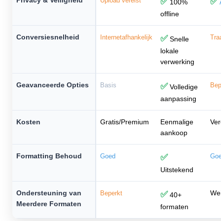
Privacy & Veiligheid
Upload vereist
✅
✅
100%
offline
Conversiesnelheid
Internetafhankelijk
✅
Tra
Snelle
lokale
verwerking
Geavanceerde Opties
Basis
✅
Bep
Volledige
aanpassing
Kosten
Gratis/Premium
Eenmalige
Ver
aankoop
Formatting Behoud
Goed
✅
Go
Uitstekend
Ondersteuning van
Wei
Beperkt
✅
40+
Meerdere Formaten
formaten