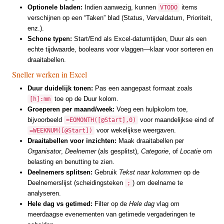
Optionele bladen:
Indien aanwezig, kunnen
items
VTODO
verschijnen op een “Taken” blad (Status, Vervaldatum, Prioriteit,
enz.).
Schone typen:
Start/End als Excel-datumtijden, Duur als een
echte tijdwaarde, booleans voor vlaggen—klaar voor sorteren en
draaitabellen.
Sneller werken in Excel
Duur duidelijk tonen:
Pas een aangepast formaat zoals
toe op de Duur kolom.
[h]:mm
Groeperen per maand/week:
Voeg een hulpkolom toe,
bijvoorbeeld
voor maandelijkse eind of
=EOMONTH([@Start],0)
voor wekelijkse weergaven.
=WEEKNUM([@Start])
Draaitabellen voor inzichten:
Maak draaitabellen per
Organisator
,
Deelnemer
(als gesplitst),
Categorie
, of
Locatie
om
belasting en benutting te zien.
Deelnemers splitsen:
Gebruik
Tekst naar kolommen
op de
Deelnemerslijst (scheidingsteken
) om deelname te
;
analyseren.
Hele dag vs getimed:
Filter op de
Hele dag
vlag om
meerdaagse evenementen van getimede vergaderingen te