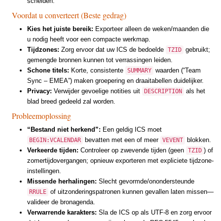
scheiden.
Voordat u converteert (Beste gedrag)
Kies het juiste bereik:
Exporteer alleen de weken/maanden die
u nodig heeft voor een compacte werkmap.
Tijdzones:
Zorg ervoor dat uw ICS de bedoelde
gebruikt;
TZID
gemengde bronnen kunnen tot verrassingen leiden.
Schone titels:
Korte, consistente
waarden (“Team
SUMMARY
Sync – EMEA”) maken groepering en draaitabellen duidelijker.
Privacy:
Verwijder gevoelige notities uit
als het
DESCRIPTION
blad breed gedeeld zal worden.
Probleemoplossing
“Bestand niet herkend”:
Een geldig ICS moet
bevatten met een of meer
blokken.
BEGIN:VCALENDAR
VEVENT
Verkeerde tijden:
Controleer op zwevende tijden (geen
) of
TZID
zomertijdovergangen; opnieuw exporteren met expliciete tijdzone-
instellingen.
Missende herhalingen:
Slecht gevormde/onondersteunde
of uitzonderingspatronen kunnen gevallen laten missen—
RRULE
valideer de bronagenda.
Verwarrende karakters:
Sla de ICS op als UTF-8 en zorg ervoor