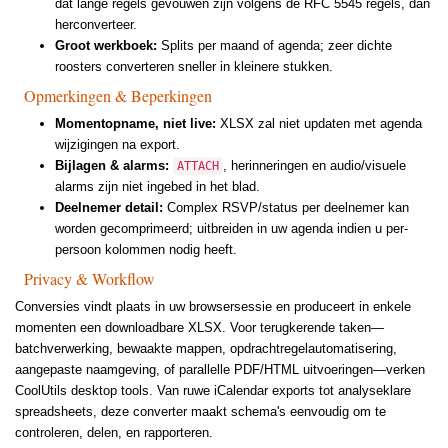
dat lange regels gevouwen zijn volgens de RFC 5545 regels, dan
herconverteer.
Groot werkboek:
Splits per maand of agenda; zeer dichte
roosters converteren sneller in kleinere stukken.
Opmerkingen & Beperkingen
Momentopname, niet live:
XLSX zal niet updaten met agenda
wijzigingen na export.
Bijlagen & alarms:
, herinneringen en audio/visuele
ATTACH
alarms zijn niet ingebed in het blad.
Deelnemer detail:
Complex RSVP/status per deelnemer kan
worden gecomprimeerd; uitbreiden in uw agenda indien u per-
persoon kolommen nodig heeft.
Privacy & Workflow
Conversies vindt plaats in uw browsersessie en produceert in enkele
momenten een downloadbare XLSX. Voor terugkerende taken—
batchverwerking, bewaakte mappen, opdrachtregelautomatisering,
aangepaste naamgeving, of parallelle PDF/HTML uitvoeringen—verken
CoolUtils desktop tools. Van ruwe iCalendar exports tot analyseklare
spreadsheets, deze converter maakt schema's eenvoudig om te
controleren, delen, en rapporteren.