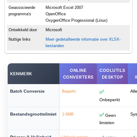
Geassocieerde
Microsoft Excel 2007
programma's
OpenOffice
OxygenOffice Progessional (Linux)
Ontwikkeld door
Microsoft
Nuttige links
Meer gedetailleerde informatie over XLSX-
bestanden
ONLINE
COOLUTILS
KENMERK
CONVERTERS
DESKTOP
Batch Conversie
All
Beperkt
✅
Onbeperkt
Bestandsgroottelimiet
Sys
1-5MB
✅
Geen
limieten