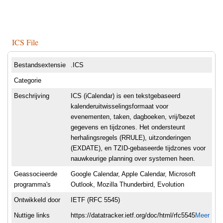
ICS File
Bestandsextensie
.ICS
Categorie
Beschrijving
ICS (iCalendar) is een tekstgebaseerd
kalenderuitwisselingsformaat voor
evenementen, taken, dagboeken, vrij/bezet
gegevens en tijdzones. Het ondersteunt
herhalingsregels (RRULE), uitzonderingen
(EXDATE), en TZID-gebaseerde tijdzones voor
nauwkeurige planning over systemen heen.
Geassocieerde
Google Calendar, Apple Calendar, Microsoft
programma's
Outlook, Mozilla Thunderbird, Evolution
Ontwikkeld door
IETF (RFC 5545)
Nuttige links
https://datatracker.ietf.org/doc/html/rfc5545
Meer