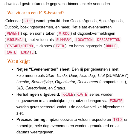
download gestructureerde gegevens binnen enkele seconden.
Wat zit er in een ICS-bestand?
iCalendar (
) wordt gebruikt door Google Agenda, Apple Agenda,
.ics
Outlook, boekingssystemen, en meer. Het slaat evenementen
(
) op, en soms taken (
) of dagboekvermeldingen
VEVENT
VTODO
(
), met velden als
,
,
,
VJOURNAL
SUMMARY
LOCATION
DESCRIPTION
, tijdzones (
), en herhalingsregels (
,
DTSTART/DTEND
TZID
RRULE
,
).
RDATE
EXDATE
Wat u krijgt
Netjes “Evenementen” sheet:
Eén rij per gebeurtenis met
kolommen zoals
Start
,
Einde
,
Duur
,
Hele dag
,
Titel
(SUMMARY),
Locatie
,
Beschrijving
,
Organisator
,
Deelnemers
(compacte lijst),
UID
,
Categorieën
, en
Status
.
Herhalingen uitgebreid:
/
series worden
RRULE
RDATE
uitgevouwen in afzonderlijke rijen; uitzonderingen via
EXDATE
worden gerespecteerd, zodat u de daadwerkelijke bijeenkomst
ziet.
Precieze timing:
Tijdzonebewuste velden respecteren
en
TZID
zomertijd; hele dag-evenementen worden gemarkeerd en als
datums weergegeven.