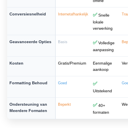
offline
Conversiesnelheid
Internetafhankelijk
✅
Tra
Snelle
lokale
verwerking
Geavanceerde Opties
Basis
✅
Bep
Volledige
aanpassing
Kosten
Gratis/Premium
Eenmalige
Ver
aankoop
Formatting Behoud
Goed
✅
Go
Uitstekend
Ondersteuning van
Wei
Beperkt
✅
40+
Meerdere Formaten
formaten