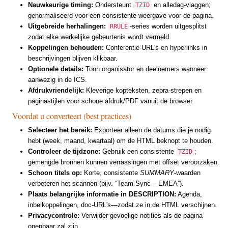
Nauwkeurige timing:
Ondersteunt
en alledag-vlaggen;
TZID
genormaliseerd voor een consistente weergave voor de pagina.
Uitgebreide herhalingen:
-series worden uitgesplitst
RRULE
zodat elke werkelijke gebeurtenis wordt vermeld.
Koppelingen behouden:
Conferentie-URL's en hyperlinks in
beschrijvingen blijven klikbaar.
Optionele details:
Toon organisator en deelnemers wanneer
aanwezig in de ICS.
Afdrukvriendelijk:
Kleverige kopteksten, zebra-strepen en
paginastijlen voor schone afdruk/PDF vanuit de browser.
Voordat u converteert (best practices)
Selecteer het bereik:
Exporteer alleen de datums die je nodig
hebt (week, maand, kwartaal) om de HTML beknopt te houden.
Controleer de tijdzone:
Gebruik een consistente
;
TZID
gemengde bronnen kunnen verrassingen met offset veroorzaken.
Schoon titels op:
Korte, consistente
SUMMARY
-waarden
verbeteren het scannen (bijv. “Team Sync – EMEA”).
Plaats belangrijke informatie in DESCRIPTION:
Agenda,
inbelkoppelingen, doc-URL's—zodat ze in de HTML verschijnen.
Privacycontrole:
Verwijder gevoelige notities als de pagina
openbaar zal zijn.