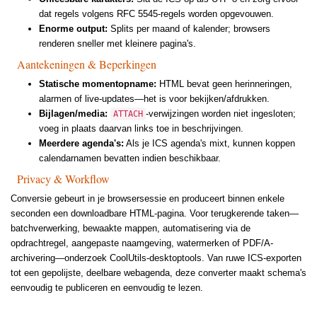
dat regels volgens RFC 5545-regels worden opgevouwen.
Enorme output:
Splits per maand of kalender; browsers
renderen sneller met kleinere pagina's.
Aantekeningen & Beperkingen
Statische momentopname:
HTML bevat geen herinneringen,
alarmen of live-updates—het is voor bekijken/afdrukken.
Bijlagen/media:
-verwijzingen worden niet ingesloten;
ATTACH
voeg in plaats daarvan links toe in beschrijvingen.
Meerdere agenda's:
Als je ICS agenda's mixt, kunnen koppen
calendarnamen bevatten indien beschikbaar.
Privacy & Workflow
Conversie gebeurt in je browsersessie en produceert binnen enkele
seconden een downloadbare HTML-pagina. Voor terugkerende taken—
batchverwerking, bewaakte mappen, automatisering via de
opdrachtregel, aangepaste naamgeving, watermerken of PDF/A-
archivering—onderzoek CoolUtils-desktoptools. Van ruwe ICS-exporten
tot een gepolijste, deelbare webagenda, deze converter maakt schema's
eenvoudig te publiceren en eenvoudig te lezen.