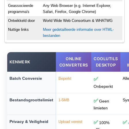
Geassocieerde
Any Web Browser (e.g. Internet Explorer,
programma's
Safari, Firefox, Google Chrome)
Ontwikkeld door
World Wide Web Consortium & WHATWG
Nuttige links
Meer gedetailleerde informatie over HTML-
bestanden
ONLINE
COOLUTILS
KENMERK
CONVERTERS
DESKTOP
Batch Conversie
All
Beperkt
✅
Onbeperkt
Bestandsgroottelimiet
Sys
1-5MB
✅
Geen
limieten
Privacy & Veiligheid
Upload vereist
✅
✅
100%