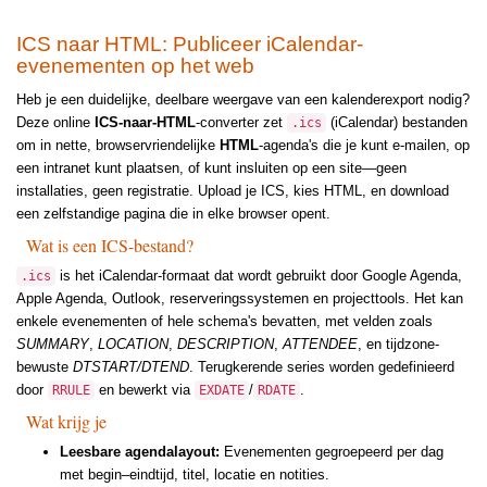
ICS naar HTML: Publiceer iCalendar-
evenementen op het web
Heb je een duidelijke, deelbare weergave van een kalenderexport nodig?
Deze online
ICS-naar-HTML
-converter zet
(iCalendar) bestanden
.ics
om in nette, browservriendelijke
HTML
-agenda's die je kunt e-mailen, op
een intranet kunt plaatsen, of kunt insluiten op een site—geen
installaties, geen registratie. Upload je ICS, kies HTML, en download
een zelfstandige pagina die in elke browser opent.
Wat is een ICS-bestand?
is het iCalendar-formaat dat wordt gebruikt door Google Agenda,
.ics
Apple Agenda, Outlook, reserveringssystemen en projecttools. Het kan
enkele evenementen of hele schema's bevatten, met velden zoals
SUMMARY
,
LOCATION
,
DESCRIPTION
,
ATTENDEE
, en tijdzone-
bewuste
DTSTART/DTEND
. Terugkerende series worden gedefinieerd
door
en bewerkt via
/
.
RRULE
EXDATE
RDATE
Wat krijg je
Leesbare agendalayout:
Evenementen gegroepeerd per dag
met begin–eindtijd, titel, locatie en notities.