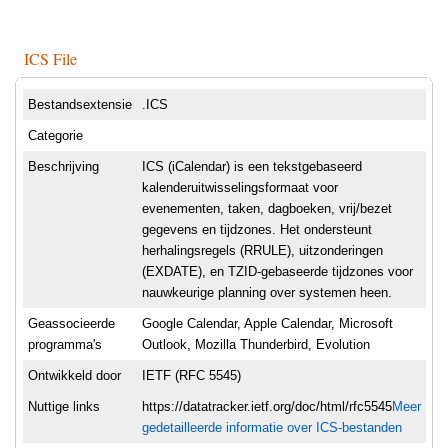
ICS File
Bestandsextensie
.ICS
Categorie
Beschrijving
ICS (iCalendar) is een tekstgebaseerd
kalenderuitwisselingsformaat voor
evenementen, taken, dagboeken, vrij/bezet
gegevens en tijdzones. Het ondersteunt
herhalingsregels (RRULE), uitzonderingen
(EXDATE), en TZID-gebaseerde tijdzones voor
nauwkeurige planning over systemen heen.
Geassocieerde
Google Calendar, Apple Calendar, Microsoft
programma's
Outlook, Mozilla Thunderbird, Evolution
Ontwikkeld door
IETF (RFC 5545)
Nuttige links
https://datatracker.ietf.org/doc/html/rfc5545
Meer
gedetailleerde informatie over ICS-bestanden