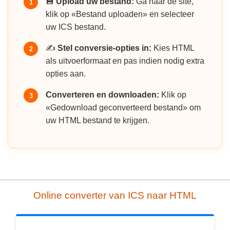
💾
Upload uw bestand:
Ga naar de site,
1
klik op «Bestand uploaden» en selecteer
uw ICS bestand.
✍️
Stel conversie-opties in:
Kies HTML
2
als uitvoerformaat en pas indien nodig extra
opties aan.
Converteren en downloaden:
Klik op
3
«Gedownload geconverteerd bestand» om
uw HTML bestand te krijgen.
Online converter van ICS naar HTML