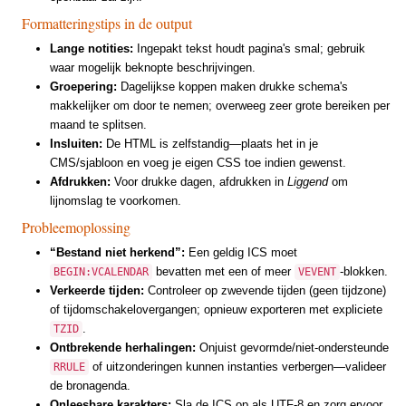
Formatteringstips in de output
Lange notities:
Ingepakt tekst houdt pagina's smal; gebruik
waar mogelijk beknopte beschrijvingen.
Groepering:
Dagelijkse koppen maken drukke schema's
makkelijker om door te nemen; overweeg zeer grote bereiken per
maand te splitsen.
Insluiten:
De HTML is zelfstandig—plaats het in je
CMS/sjabloon en voeg je eigen CSS toe indien gewenst.
Afdrukken:
Voor drukke dagen, afdrukken in
Liggend
om
lijnomslag te voorkomen.
Probleemoplossing
“Bestand niet herkend”:
Een geldig ICS moet
bevatten met een of meer
-blokken.
BEGIN:VCALENDAR
VEVENT
Verkeerde tijden:
Controleer op zwevende tijden (geen tijdzone)
of tijdomschakelovergangen; opnieuw exporteren met expliciete
.
TZID
Ontbrekende herhalingen:
Onjuist gevormde/niet-ondersteunde
of uitzonderingen kunnen instanties verbergen—valideer
RRULE
de bronagenda.
Onleesbare karakters:
Sla de ICS op als UTF-8 en zorg ervoor