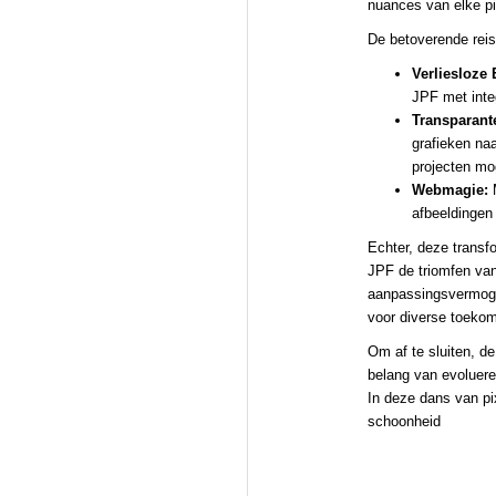
nuances van elke pi
De betoverende rei
Verliesloze 
JPF met integ
Transparant
grafieken na
projecten mog
Webmagie:
M
afbeeldingen
Echter, deze transfo
JPF de triomfen van
aanpassingsvermogen
voor diverse toekom
Om af te sluiten, d
belang van evoluere
In deze dans van pi
schoonheid