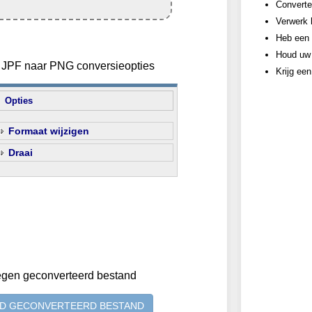
Converte
Verwerk 
Heb een 
Houd uw 
an JPF naar PNG conversieopties
Krijg ee
Opties
Formaat wijzigen
Draai
egen geconverteerd bestand
D GECONVERTEERD BESTAND