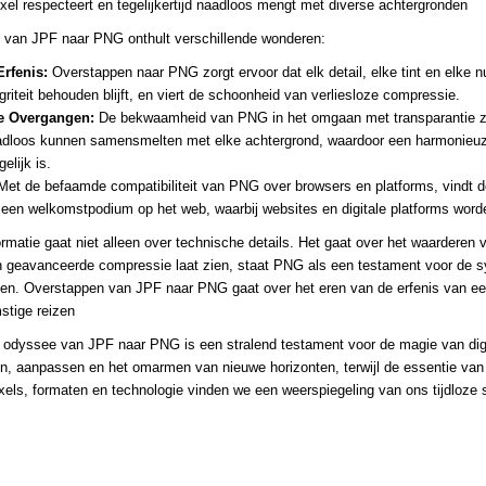
xel respecteert en tegelijkertijd naadloos mengt met diverse achtergronden
s van JPF naar PNG onthult verschillende wonderen:
Erfenis:
Overstappen naar PNG zorgt ervoor dat elk detail, elke tint en elke 
riteit behouden blijft, en viert de schoonheid van verliesloze compressie.
e Overgangen:
De bekwaamheid van PNG in het omgaan met transparantie zor
adloos kunnen samensmelten met elke achtergrond, waardoor een harmonieuze
elijk is.
et de befaamde compatibiliteit van PNG over browsers en platforms, vindt d
 een welkomstpodium op het web, waarbij websites en digitale platforms worden
rmatie gaat niet alleen over technische details. Het gaat over het waarderen v
 geavanceerde compressie laat zien, staat PNG als een testament voor de s
. Overstappen van JPF naar PNG gaat over het eren van de erfenis van een a
stige reizen
e odyssee van JPF naar PNG is een stralend testament voor de magie van digi
n, aanpassen en het omarmen van nieuwe horizonten, terwijl de essentie van 
xels, formaten en technologie vinden we een weerspiegeling van ons tijdloze 