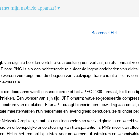
n met mijn mobiele apparaat?
Beoordeel Het
rijk van digitale beelden vertelt elke afbeelding een verhaal, en elk formaat voe
 naar PNG is als een schitterende reis door de ingewikkeldheden van digitale 
worden vermengd met de deugden van veelzijdige transparantie. Het is een v
en expressie
e die doorgaans wordt geassocieerd met het JPEG 2000-formaat, luidt een ti
hnieken. Een wonder van zijn tijd, JPF omarmt wavelet-gebaseerde compressi
pectrum van resoluties. Elke JPF draagt binnenin een toewijding aan detail, 
tale meesterwerken hun helderheid en levendigheid behouden, zelfs onder be
 Network Graphics, staat als een toonbeeld van veelzijdigheid in de wereld v
sie en onberispelijke ondersteuning van transparantie, is PNG meer dan all
. Het is het formaat bij uitstek voor ontwerpers, illustratoren en webontwik