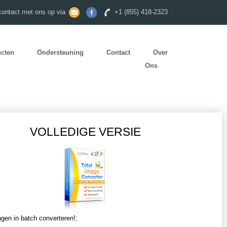
ontact met ons op via
+1 (855) 418-2323
ucten
Ondersteuning
Contact
Over
Ons
VOLLEDIGE VERSIE
ngen in batch converteren!;