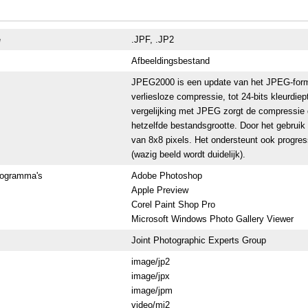
e
.JPF, .JP2
Afbeeldingsbestand
JPEG2000 is een update van het JPEG-forma
verliesloze compressie, tot 24-bits kleurdi
vergelijking met JPEG zorgt de compressie 
hetzelfde bestandsgrootte. Door het gebrui
van 8x8 pixels. Het ondersteunt ook progres
(wazig beeld wordt duidelijk).
rogramma's
Adobe Photoshop
Apple Preview
Corel Paint Shop Pro
Microsoft Windows Photo Gallery Viewer
Joint Photographic Experts Group
image/jp2
image/jpx
image/jpm
video/mj2