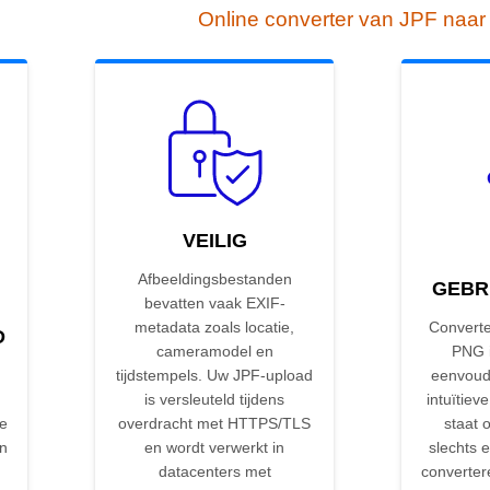
Online converter van JPF naa
VEILIG
Afbeeldingsbestanden
GEBR
bevatten vaak EXIF-
metadata zoals locatie,
Converte
D
cameramodel en
PNG i
tijdstempels. Uw JPF-upload
eenvoud
is versleuteld tijdens
intuïtieve
de
overdracht met HTTPS/TLS
staat 
on
en wordt verwerkt in
slechts e
datacenters met
converter