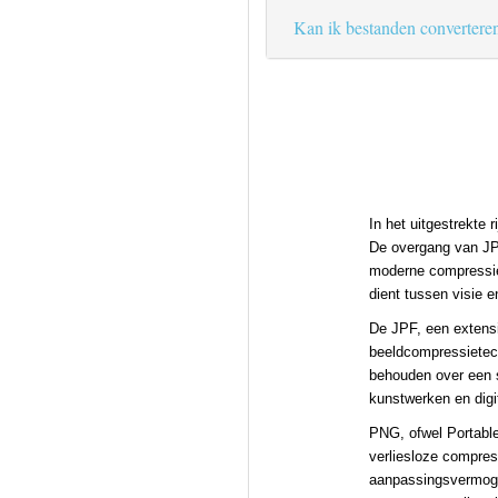
Kan ik bestanden convertere
In het uitgestrekte 
De overgang van JPF
moderne compressie 
dient tussen visie 
De JPF, een extensi
beeldcompressietec
behouden over een s
kunstwerken en digi
PNG, ofwel Portable
verliesloze compres
aanpassingsvermogen