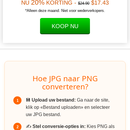
20%
NU
KORTING -
$17.43
$24.90
*Alleen deze maand. Niet voor wederverkopers.
KOOP NU
Hoe JPG naar PNG
converteren?
💾
Upload uw bestand:
Ga naar de site,
1
klik op «Bestand uploaden» en selecteer
uw JPG bestand.
✍️
Stel conversie-opties in:
Kies PNG als
2