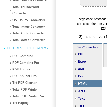
Total Outlook Converter
Total Thunderbird
Converter
Toegestane bestandstype
OST to PST Converter
xls, xlsx, xlsm, csv, t
Total Image Converter
123,
Total Audio Converter
2) Instellen va
Total Movie Converter
TIFF AND PDF APPS
%s Converters
PDF
PDF Combine
Excel
PDF Combine Pro
XML
PDF Splitter
PDF Splitter Pro
Doc
Tiff PDF Cleaner
HTML
Total PDF Printer
JPEG
Total PDF Printer Pro
Text
Tiff Paging
TIFF