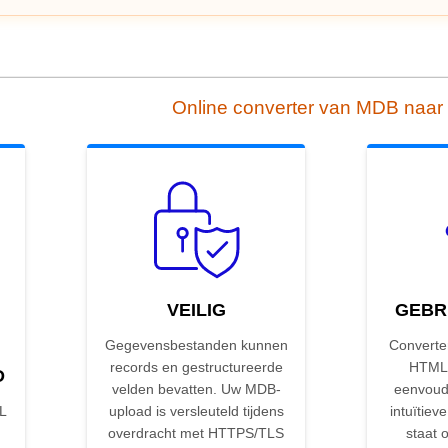
Online converter van MDB naa
VEILIG
GEBR
Gegevensbestanden kunnen
Converte
records en gestructureerde
HTML 
D
velden bevatten. Uw MDB-
eenvoud
L
upload is versleuteld tijdens
intuïtieve
overdracht met HTTPS/TLS
staat 