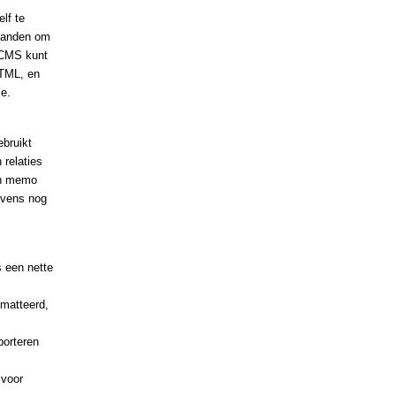
lf te
tanden om
 CMS kunt
HTML, en
ie.
bruikt
n relaties
 en memo
evens nog
 een nette
rmatteerd,
porteren
 voor