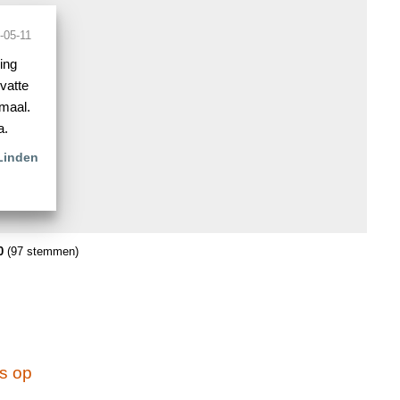
-05-11
ing
vatte
imaal.
a.
Linden
0
(97 stemmen)
s op