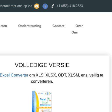
ontact met ons op via
+1 (855) 418-2323
ucten
Ondersteuning
Contact
Over
Ons
VOLLEDIGE VERSIE
 Excel Converter
om XLS, XLSX, ODT, XLSM, enz. veilig te
converteren.