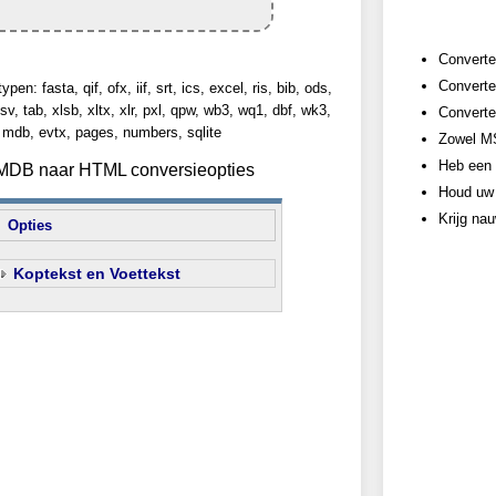
Converte
Converte
n: fasta, qif, ofx, iif, srt, ics, excel, ris, bib, ods,
sv, tab, xlsb, xltx, xlr, pxl, qpw, wb3, wq1, dbf, wk3,
Converte
 mdb, evtx, pages, numbers, sqlite
Zowel MS
Heb een 
n MDB naar HTML conversieopties
Houd uw 
Krijg na
Opties
Koptekst en Voettekst