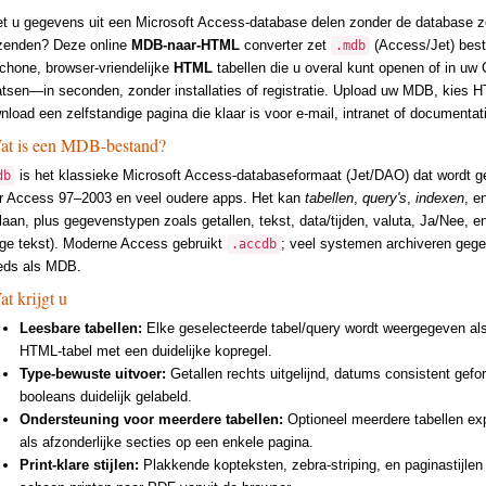
t u gegevens uit een Microsoft Access-database delen zonder de database ze
zenden? Deze online
MDB-naar-HTML
converter zet
(Access/Jet) bes
.mdb
schone, browser-vriendelijke
HTML
tabellen die u overal kunt openen of in uw
atsen—in seconden, zonder installaties of registratie. Upload uw MDB, kies 
nload een zelfstandige pagina die klaar is voor e-mail, intranet of documentat
at is een MDB-bestand?
is het klassieke Microsoft Access-databaseformaat (Jet/DAO) dat wordt ge
db
r Access 97–2003 en veel oudere apps. Het kan
tabellen
,
query's
,
indexen
, e
laan, plus gegevenstypen zoals getallen, tekst, data/tijden, valuta, Ja/Nee,
nge tekst). Moderne Access gebruikt
; veel systemen archiveren geg
.accdb
eds als MDB.
t krijgt u
Leesbare tabellen:
Elke geselecteerde tabel/query wordt weergegeven als
HTML-tabel met een duidelijke kopregel.
Type-bewuste uitvoer:
Getallen rechts uitgelijnd, datums consistent gefo
booleans duidelijk gelabeld.
Ondersteuning voor meerdere tabellen:
Optioneel meerdere tabellen ex
als afzonderlijke secties op een enkele pagina.
Print-klare stijlen:
Plakkende kopteksten, zebra-striping, en paginastijlen