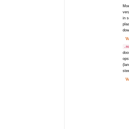
Moe
ver
in 
pla
dow
W
.m
doo
ops
(la
ste
Wa