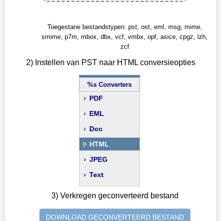
Toegestane bestandstypen: pst, ost, eml, msg, mime,
smime, p7m, mbox, dbx, vcf, vmbx, opf, asice, cpgz, lzh,
zcf
2) Instellen van PST naar HTML conversieopties
%s Converters
PDF
EML
Doc
HTML
JPEG
Text
3) Verkregen geconverteerd bestand
DOWNLOAD GECONVERTEERD BESTAND