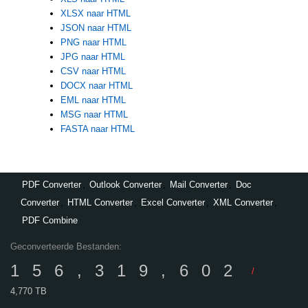
XLSX naar HTML
JSON naar HTML
PNG naar HTML
JPG naar HTML
CSV naar HTML
DOCX naar HTML
EML naar HTML
MSG naar HTML
FASTA naar HTML
PDF Converter
,
Outlook Converter
,
Mail Converter
,
Doc
Converter
,
HTML Converter
,
Excel Converter
,
XML Converter
,
PDF Combine
Geconverteerde Bestanden:
156,319,602
/
4,770 TB