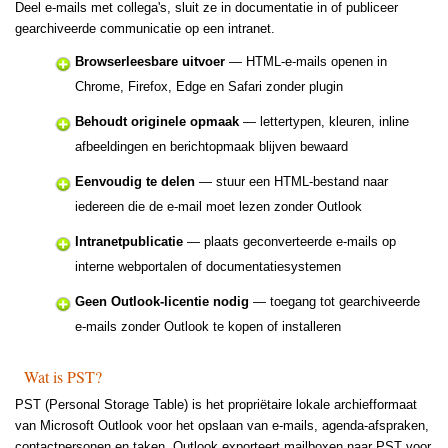
Deel e-mails met collega's, sluit ze in documentatie in of publiceer
gearchiveerde communicatie op een intranet.
Browserleesbare uitvoer
— HTML-e-mails openen in
Chrome, Firefox, Edge en Safari zonder plugin
Behoudt originele opmaak
— lettertypen, kleuren, inline
afbeeldingen en berichtopmaak blijven bewaard
Eenvoudig te delen
— stuur een HTML-bestand naar
iedereen die de e-mail moet lezen zonder Outlook
Intranetpublicatie
— plaats geconverteerde e-mails op
interne webportalen of documentatiesystemen
Geen Outlook-licentie nodig
— toegang tot gearchiveerde
e-mails zonder Outlook te kopen of installeren
Wat is PST?
PST (Personal Storage Table) is het propriëtaire lokale archiefformaat
van Microsoft Outlook voor het opslaan van e-mails, agenda-afspraken,
contactpersonen en taken. Outlook exporteert mailboxen naar PST voor