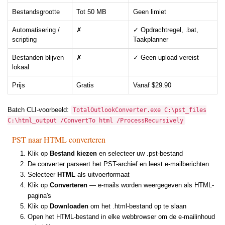
Bestandsgrootte
Tot 50 MB
Geen limiet
Automatisering /
✗
✓ Opdrachtregel, .bat,
scripting
Taakplanner
Bestanden blijven
✗
✓ Geen upload vereist
lokaal
Prijs
Gratis
Vanaf $29.90
Batch CLI-voorbeeld:
TotalOutlookConverter.exe C:\pst_files
C:\html_output /ConvertTo html /ProcessRecursively
PST naar HTML converteren
Klik op
Bestand kiezen
en selecteer uw .pst-bestand
De converter parseert het PST-archief en leest e-mailberichten
Selecteer
HTML
als uitvoerformaat
Klik op
Converteren
— e-mails worden weergegeven als HTML-
pagina's
Klik op
Downloaden
om het .html-bestand op te slaan
Open het HTML-bestand in elke webbrowser om de e-mailinhoud