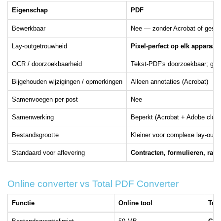
Eigenschap
PDF
Bewerkbaar
Nee — zonder Acrobat of gespec
Lay-outgetrouwheid
Pixel-perfect op elk apparaat
OCR / doorzoekbaarheid
Tekst-PDF's doorzoekbaar; ge
Bijgehouden wijzigingen / opmerkingen
Alleen annotaties (Acrobat)
Samenvoegen per post
Nee
Samenwerking
Beperkt (Acrobat + Adobe cloud
Bestandsgrootte
Kleiner voor complexe lay-outs
Standaard voor aflevering
Contracten, formulieren, rap
Online converter vs Total PDF Converter
Functie
Online tool
Tot