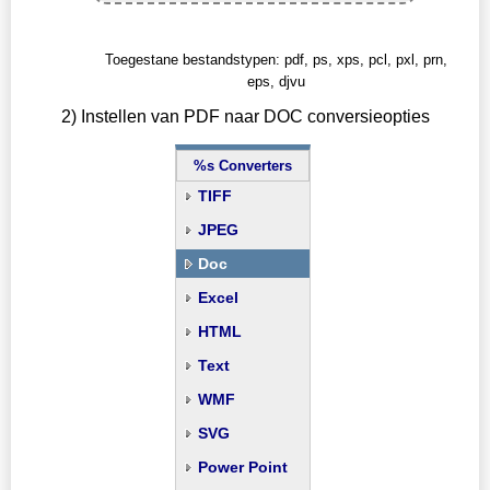
Toegestane bestandstypen: pdf, ps, xps, pcl, pxl, prn,
eps, djvu
2) Instellen van PDF naar DOC conversieopties
%s Converters
TIFF
JPEG
Doc
Excel
HTML
Text
WMF
SVG
Power Point