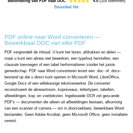
Beoordeling van PDF naar DOC
4.0
(318 stemmen)
Beoordeel Het
PDF online naar Word converteren —
Bewerkbaar DOC van elke PDF
PDF vergrendelt de inhoud. U kunt het lezen, afdrukken en delen —
maar u kunt een alinea niet bewerken, een typefout herstellen, een
clausule toevoegen of een tabel herformatteren zonder het juiste
gereedschap. PDF naar Word converteren levert een .doc- of .docx-
bestand op dat u direct kunt openen in Microsoft Word, LibreOffice,
Google Docs of een willekeurige tekstverwerker. De converter
reconstrueert de alineastroom, kopniveaus, lettertypen, tabellen,
afbeeldingen, kop- en voetteksten. Ingebouwde OCR zet gescande
PDF's — documenten die alleen uit afbeeldingen bestaan, afkomstig
van een scanner of camera — om in doorzoekbare, bewerkbare Word-
bestanden. Geen Adobe Acrobat, geen Microsoft Office, geen installatie
vereist.