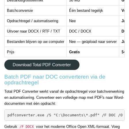
Bestandsgroottelimiet
50 MB
Gee
Batchconversie
Één bestand tegelijk
Voll
Opdrachtregel / automatisering
Nee
Ja —
Uitvoer naar DOCX / RTF / TXT
DOC / DOCX
DOC
Bestanden blijven op uw computer
Nee — geüpload naar server
Ja 
Prijs
Gratis
$49,
Download Total PDF Converter
Batch PDF naar DOC converteren via de
opdrachtregel
Total PDF Converter werkt vanaf de opdrachtregel voor batchverwerking
en automatisering. Converteer een volledige map met PDF's naar Word-
documenten met één opdracht:
pdfconverter.exe /S "C:\Documents\*.pdf" /F DOC /O "
Gebruik
voor het moderne Office Open XML-formaat. Voeg
/F DOCX