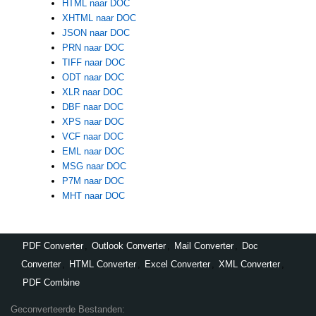
HTML naar DOC
XHTML naar DOC
JSON naar DOC
PRN naar DOC
TIFF naar DOC
ODT naar DOC
XLR naar DOC
DBF naar DOC
XPS naar DOC
VCF naar DOC
EML naar DOC
MSG naar DOC
P7M naar DOC
MHT naar DOC
PDF Converter
,
Outlook Converter
,
Mail Converter
,
Doc
Converter
,
HTML Converter
,
Excel Converter
,
XML Converter
,
PDF Combine
Geconverteerde Bestanden: