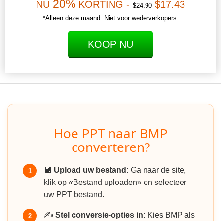
20%
NU
KORTING -
$17.43
$24.90
*Alleen deze maand. Niet voor wederverkopers.
KOOP NU
Hoe PPT naar BMP
converteren?
💾
Upload uw bestand:
Ga naar de site,
1
klik op «Bestand uploaden» en selecteer
uw PPT bestand.
✍️
Stel conversie-opties in:
Kies BMP als
2