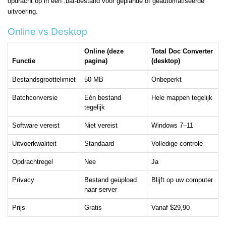
opdracht op in een .bat-bestand voor geplande of geautomatiseerde
uitvoering.
Online vs Desktop
Online (deze
Total Doc Converter
Functie
pagina)
(desktop)
Bestandsgroottelimiet
50 MB
Onbeperkt
Batchconversie
Eén bestand
Hele mappen tegelijk
tegelijk
Software vereist
Niet vereist
Windows 7–11
Uitvoerkwaliteit
Standaard
Volledige controle
Opdrachtregel
Nee
Ja
Privacy
Bestand geüpload
Blijft op uw computer
naar server
Prijs
Gratis
Vanaf $29,90