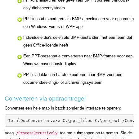
PPT-diaminiaturen weergeven als BMP voor een Windows-
only diabeheersysteem
PPT-inhoud exporteren als BMP-afbeeldingen voor opname in
een Windows Forms of WPF-app
Individuele dia's delen als BMP-bestanden met een team dat
geen Office-licentie heeft
Een PPT-presentatie converteren naar BMP-frames voor een
Windows-based kiosk-display
PPT-diadekken in batch exporteren naar BMP voor een
documentbeeldings- of archiveringssysteem
Converteren via opdrachtregel
Converteer een hele map in batch zonder de interface te openen:
TotalDocConvertor.exe C:\ppt_files C:\bmp_out /Conve
Voeg
toe om submappen op te nemen. Sla de
/ProcessRecursively