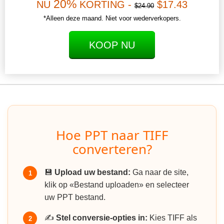
20%
NU
KORTING -
$17.43
$24.90
*Alleen deze maand. Niet voor wederverkopers.
KOOP NU
Hoe PPT naar TIFF
converteren?
💾
Upload uw bestand:
Ga naar de site,
1
klik op «Bestand uploaden» en selecteer
uw PPT bestand.
✍️
Stel conversie-opties in:
Kies TIFF als
2