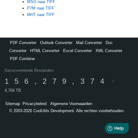
MSG naar TIFF
P7M naar TIFF
MHT naar TIFF
PDF Converter
,
Outlook Converter
,
Mail Converter
,
Doc
Converter
,
HTML Converter
,
Excel Converter
,
XML Converter
,
PDF Combine
Geconverteerde Bestanden:
156,279,374
/
4,769 TB
Sitemap
Privacybeleid
Algemene Voorwaarden
© 2003-2026 CoolUtils Development. Alle rechten voorbehouden.