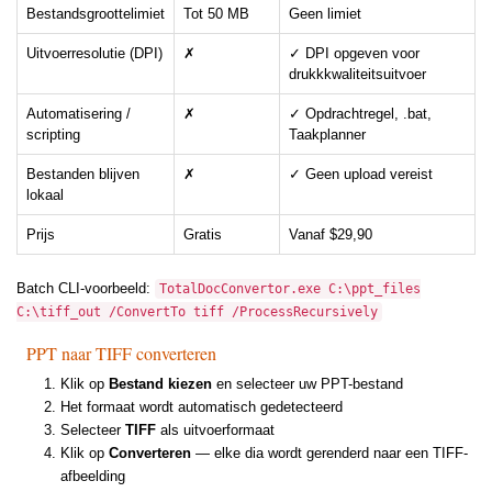
Bestandsgroottelimiet
Tot 50 MB
Geen limiet
Uitvoerresolutie (DPI)
✗
✓ DPI opgeven voor
drukkkwaliteitsuitvoer
Automatisering /
✗
✓ Opdrachtregel, .bat,
scripting
Taakplanner
Bestanden blijven
✗
✓ Geen upload vereist
lokaal
Prijs
Gratis
Vanaf $29,90
Batch CLI-voorbeeld:
TotalDocConvertor.exe C:\ppt_files
C:\tiff_out /ConvertTo tiff /ProcessRecursively
PPT naar TIFF converteren
Klik op
Bestand kiezen
en selecteer uw PPT-bestand
Het formaat wordt automatisch gedetecteerd
Selecteer
TIFF
als uitvoerformaat
Klik op
Converteren
— elke dia wordt gerenderd naar een TIFF-
afbeelding