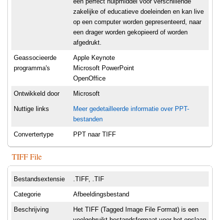
een perfect hulpmiddel voor verschillende
zakelijke of educatieve doeleinden en kan live
op een computer worden gepresenteerd, naar
een drager worden gekopieerd of worden
afgedrukt.
Geassocieerde
Apple Keynote
programma's
Microsoft PowerPoint
OpenOffice
Ontwikkeld door
Microsoft
Nuttige links
Meer gedetailleerde informatie over PPT-
bestanden
Convertertype
PPT naar TIFF
TIFF File
Bestandsextensie
.TIFF, .TIF
Categorie
Afbeeldingsbestand
Beschrijving
Het TIFF (Tagged Image File Format) is een
veelgebruikt bestandsformaat voor het opslaan