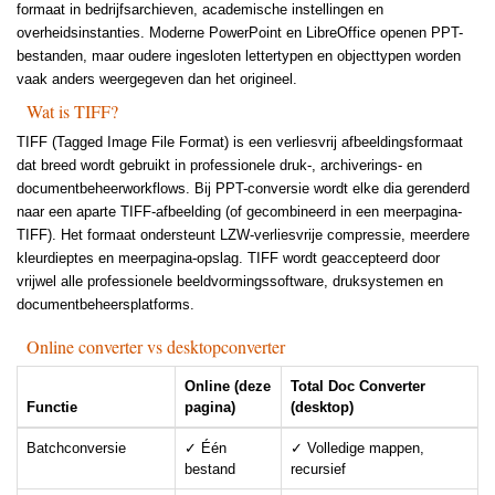
formaat in bedrijfsarchieven, academische instellingen en
overheidsinstanties. Moderne PowerPoint en LibreOffice openen PPT-
bestanden, maar oudere ingesloten lettertypen en objecttypen worden
vaak anders weergegeven dan het origineel.
Wat is TIFF?
TIFF (Tagged Image File Format) is een verliesvrij afbeeldingsformaat
dat breed wordt gebruikt in professionele druk-, archiverings- en
documentbeheerworkflows. Bij PPT-conversie wordt elke dia gerenderd
naar een aparte TIFF-afbeelding (of gecombineerd in een meerpagina-
TIFF). Het formaat ondersteunt LZW-verliesvrije compressie, meerdere
kleurdieptes en meerpagina-opslag. TIFF wordt geaccepteerd door
vrijwel alle professionele beeldvormingssoftware, druksystemen en
documentbeheersplatforms.
Online converter vs desktopconverter
Online (deze
Total Doc Converter
Functie
pagina)
(desktop)
Batchconversie
✓ Één
✓ Volledige mappen,
bestand
recursief