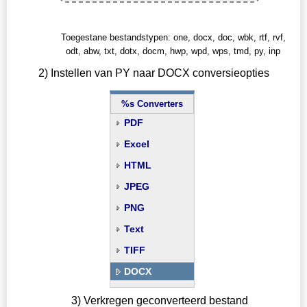
Toegestane bestandstypen: one, docx, doc, wbk, rtf, rvf,
odt, abw, txt, dotx, docm, hwp, wpd, wps, tmd, py, inp
2) Instellen van PY naar DOCX conversieopties
%s Converters
PDF
Excel
HTML
JPEG
PNG
Text
TIFF
DOCX
3) Verkregen geconverteerd bestand