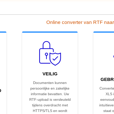
Online converter van RTF naa
VEILIG
GEBR
Documenten kunnen
persoonlijke en zakelijke
Converte
D
informatie bevatten. Uw
XLS i
RTF-upload is versleuteld
eenvoud
tijdens overdracht met
intuïtieve
HTTPS/TLS en wordt
staat 