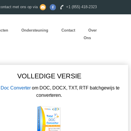
ontact met ons op via
+1 (855) 418-2323
ucten
Ondersteuning
Contact
Over
Ons
VOLLEDIGE VERSIE
l Doc Converter
om DOC, DOCX, TXT, RTF batchgewijs te
converteren.