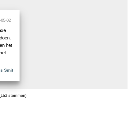
-05-02
exe
 doen.
en het
met
s Smit
(163 stemmen)