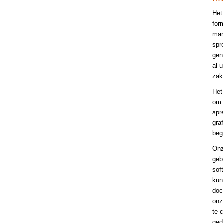
Het
for
man
spr
gen
al 
zak
Het
om 
spr
gra
beg
Onz
geb
sof
kun
doc
onz
te 
ged