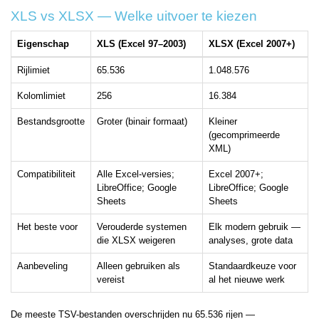
XLS vs XLSX — Welke uitvoer te kiezen
Eigenschap
XLS (Excel 97–2003)
XLSX (Excel 2007+)
Rijlimiet
65.536
1.048.576
Kolomlimiet
256
16.384
Bestandsgrootte
Groter (binair formaat)
Kleiner
(gecomprimeerde
XML)
Compatibiliteit
Alle Excel-versies;
Excel 2007+;
LibreOffice; Google
LibreOffice; Google
Sheets
Sheets
Het beste voor
Verouderde systemen
Elk modern gebruik —
die XLSX weigeren
analyses, grote data
Aanbeveling
Alleen gebruiken als
Standaardkeuze voor
vereist
al het nieuwe werk
De meeste TSV-bestanden overschrijden nu 65.536 rijen —