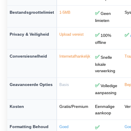
Bestandsgroottelimiet
Sys
1-5MB
✅
Geen
limieten
Privacy & Veiligheid
Upload vereist
✅
✅
100%
offline
Conversiesnelheid
Internetafhankelijk
✅
Tra
Snelle
lokale
verwerking
Geavanceerde Opties
Basis
✅
Bep
Volledige
aanpassing
Kosten
Gratis/Premium
Eenmalige
Ver
aankoop
Formatting Behoud
Goed
✅
Go