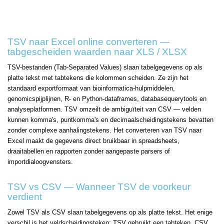
TSV naar Excel online converteren —
tabgescheiden waarden naar XLS / XLSX
TSV-bestanden (Tab-Separated Values) slaan tabelgegevens op als
platte tekst met tabtekens die kolommen scheiden. Ze zijn het
standaard exportformaat van bioinformatica-hulpmiddelen,
genomicspijplijnen, R- en Python-dataframes, databasequerytools en
analyseplatformen. TSV omzeilt de ambiguïteit van CSV — velden
kunnen komma's, puntkomma's en decimaalscheidingstekens bevatten
zonder complexe aanhalingstekens. Het converteren van TSV naar
Excel maakt de gegevens direct bruikbaar in spreadsheets,
draaitabellen en rapporten zonder aangepaste parsers of
importdialoogvensters.
TSV vs CSV — Wanneer TSV de voorkeur
verdient
Zowel TSV als CSV slaan tabelgegevens op als platte tekst. Het enige
verschil is het veldscheidingsteken: TSV gebruikt een tabteken, CSV