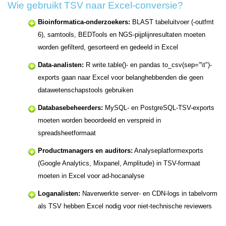
Wie gebruikt TSV naar Excel-conversie?
Bioinformatica-onderzoekers:
BLAST tabeluitvoer (-outfmt
6), samtools, BEDTools en NGS-pijplijnresultaten moeten
worden gefilterd, gesorteerd en gedeeld in Excel
Data-analisten:
R write.table()- en pandas to_csv(sep="\t")-
exports gaan naar Excel voor belanghebbenden die geen
datawetenschapstools gebruiken
Databasebeheerders:
MySQL- en PostgreSQL-TSV-exports
moeten worden beoordeeld en verspreid in
spreadsheetformaat
Productmanagers en auditors:
Analyseplatformexports
(Google Analytics, Mixpanel, Amplitude) in TSV-formaat
moeten in Excel voor ad-hocanalyse
Loganalisten:
Naverwerkte server- en CDN-logs in tabelvorm
als TSV hebben Excel nodig voor niet-technische reviewers