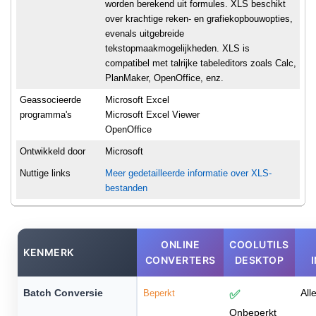
worden berekend uit formules. XLS beschikt
over krachtige reken- en grafiekopbouwopties,
evenals uitgebreide
tekstopmaakmogelijkheden. XLS is
compatibel met talrijke tabeleditors zoals Calc,
PlanMaker, OpenOffice, enz.
Geassocieerde
Microsoft Excel
programma's
Microsoft Excel Viewer
OpenOffice
Ontwikkeld door
Microsoft
Nuttige links
Meer gedetailleerde informatie over XLS-
bestanden
ONLINE
COOLUTILS
KENMERK
CONVERTERS
DESKTOP
Batch Conversie
All
Beperkt
✅
Onbeperkt