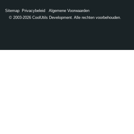
Sitemap
Privacybeleid
Algemene Voorwaarden
© 2003-2026 CoolUtils Development. Alle rechten voorbehouden.