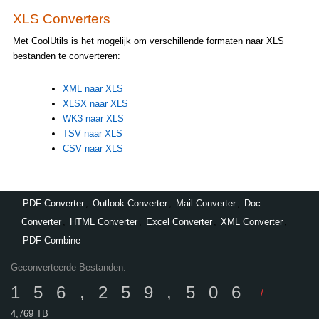
XLS Converters
Met CoolUtils is het mogelijk om verschillende formaten naar XLS
bestanden te converteren:
XML naar XLS
XLSX naar XLS
WK3 naar XLS
TSV naar XLS
CSV naar XLS
PDF Converter
,
Outlook Converter
,
Mail Converter
,
Doc
Converter
,
HTML Converter
,
Excel Converter
,
XML Converter
,
PDF Combine
Geconverteerde Bestanden:
156,259,506
/
4,769 TB