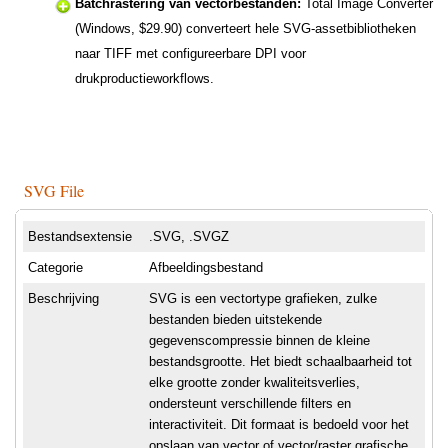
Batchrastering van vectorbestanden:
Total Image Converter
(Windows, $29.90) converteert hele SVG-assetbibliotheken
naar TIFF met configureerbare DPI voor
drukproductieworkflows.
SVG File
Bestandsextensie
.SVG, .SVGZ
Categorie
Afbeeldingsbestand
Beschrijving
SVG is een vectortype grafieken, zulke
bestanden bieden uitstekende
gegevenscompressie binnen de kleine
bestandsgrootte. Het biedt schaalbaarheid tot
elke grootte zonder kwaliteitsverlies,
ondersteunt verschillende filters en
interactiviteit. Dit formaat is bedoeld voor het
opslaan van vector of vector/raster grafische