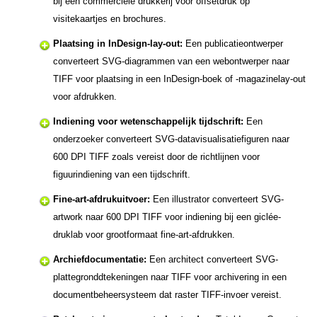
bij een commerciële drukkerij voor offsetdruk op
visitekaartjes en brochures.
Plaatsing in InDesign-lay-out:
Een publicatieontwerper
converteert SVG-diagrammen van een webontwerper naar
TIFF voor plaatsing in een InDesign-boek of -magazinelay-out
voor afdrukken.
Indiening voor wetenschappelijk tijdschrift:
Een
onderzoeker converteert SVG-datavisualisatiefiguren naar
600 DPI TIFF zoals vereist door de richtlijnen voor
figuurindiening van een tijdschrift.
Fine-art-afdrukuitvoer:
Een illustrator converteert SVG-
artwork naar 600 DPI TIFF voor indiening bij een giclée-
druklab voor grootformaat fine-art-afdrukken.
Archiefdocumentatie:
Een architect converteert SVG-
plattegronddtekeningen naar TIFF voor archivering in een
documentbeheersysteem dat raster TIFF-invoer vereist.