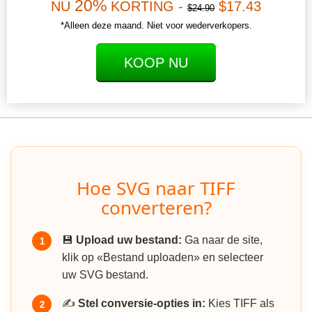
20%
NU
KORTING -
$17.43
$24.90
*Alleen deze maand. Niet voor wederverkopers.
KOOP NU
Hoe SVG naar TIFF
converteren?
💾
Upload uw bestand:
Ga naar de site,
1
klik op «Bestand uploaden» en selecteer
uw SVG bestand.
✍️
Stel conversie-opties in:
Kies TIFF als
2