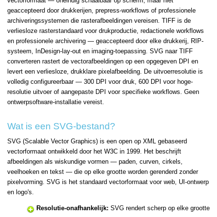
vectorformaat — oneindig schaalbaar op scherm, maar niet
geaccepteerd door drukkerijen, prepress-workflows of professionele
archiveringssystemen die rasterafbeeldingen vereisen. TIFF is de
verliesloze rasterstandaard voor drukproductie, redactionele workflows
en professionele archivering — geaccepteerd door elke drukkerij, RIP-
systeem, InDesign-lay-out en imaging-toepassing. SVG naar TIFF
converteren rastert de vectorafbeeldingen op een opgegeven DPI en
levert een verliesloze, drukklare pixelafbeelding. De uitvoerresolutie is
volledig configureerbaar — 300 DPI voor druk, 600 DPI voor hoge-
resolutie uitvoer of aangepaste DPI voor specifieke workflows. Geen
ontwerpsoftware-installatie vereist.
Wat is een SVG-bestand?
SVG (Scalable Vector Graphics) is een open op XML gebaseerd
vectorformaat ontwikkeld door het W3C in 1999. Het beschrijft
afbeeldingen als wiskundige vormen — paden, curven, cirkels,
veelhoeken en tekst — die op elke grootte worden gerenderd zonder
pixelvorming. SVG is het standaard vectorformaat voor web, UI-ontwerp
en logo's.
Resolutie-onafhankelijk:
SVG rendert scherp op elke grootte