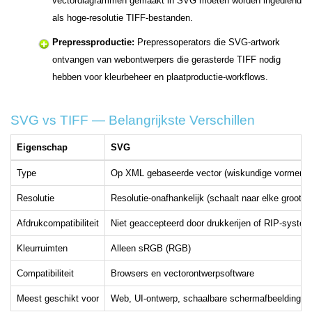
vectordiagrammen gemaakt in SVG moeten worden ingediend
als hoge-resolutie TIFF-bestanden.
Prepressproductie:
Prepressoperators die SVG-artwork
ontvangen van webontwerpers die gerasterde TIFF nodig
hebben voor kleurbeheer en plaatproductie-workflows.
SVG vs TIFF — Belangrijkste Verschillen
Eigenschap
SVG
Type
Op XML gebaseerde vector (wiskundige vormen)
Resolutie
Resolutie-onafhankelijk (schaalt naar elke grootte)
Afdrukcompatibiliteit
Niet geaccepteerd door drukkerijen of RIP-syste
Kleurruimten
Alleen sRGB (RGB)
Compatibiliteit
Browsers en vectorontwerpsoftware
Meest geschikt voor
Web, UI-ontwerp, schaalbare schermafbeeldingen