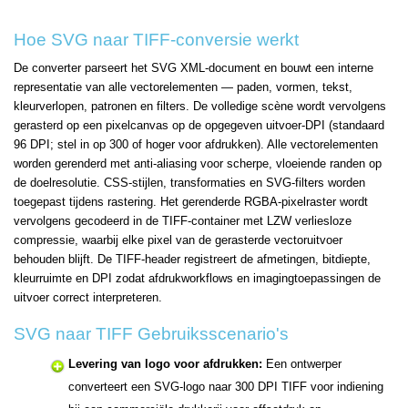
Hoe SVG naar TIFF-conversie werkt
De converter parseert het SVG XML-document en bouwt een interne
representatie van alle vectorelementen — paden, vormen, tekst,
kleurverlopen, patronen en filters. De volledige scène wordt vervolgens
gerasterd op een pixelcanvas op de opgegeven uitvoer-DPI (standaard
96 DPI; stel in op 300 of hoger voor afdrukken). Alle vectorelementen
worden gerenderd met anti-aliasing voor scherpe, vloeiende randen op
de doelresolutie. CSS-stijlen, transformaties en SVG-filters worden
toegepast tijdens rastering. Het gerenderde RGBA-pixelraster wordt
vervolgens gecodeerd in de TIFF-container met LZW verliesloze
compressie, waarbij elke pixel van de gerasterde vectoruitvoer
behouden blijft. De TIFF-header registreert de afmetingen, bitdiepte,
kleurruimte en DPI zodat afdrukworkflows en imagingtoepassingen de
uitvoer correct interpreteren.
SVG naar TIFF Gebruiksscenario's
Levering van logo voor afdrukken:
Een ontwerper
converteert een SVG-logo naar 300 DPI TIFF voor indiening