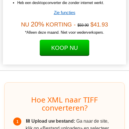
Heb een desktopconverter die zonder internet werkt.
Zie functies
20%
NU
KORTING -
$41.93
$59.90
*Alleen deze maand. Niet voor wederverkopers.
KOOP NU
Hoe XML naar TIFF
converteren?
💾
Upload uw bestand:
Ga naar de site,
1
klik op «Bestand uploaden» en selecteer