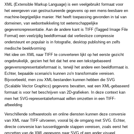
XML (Extensible Markup Language) is een veelgebruikt formaat voor
het weergeven van gestructureerde gegevens op een mens-leesbare en
machine-begrijpelijke manier. Het heeft toepassing gevonden in tal van
domeinen, van webontwikkeling tot wetenschappelijke
gegevensrepresentatie. Aan de andere kant is TIFF (Tagged Image File
Format) een veelzijdig beeldformaat dat verliesloze compressie
ondersteunt en populair is in fotografie, desktop publishing en zelfs
medische beeldvorming
Het idee om XML naar TIFF te converteren lijkt op het eerste gezicht
ongebruikelijk, gezien het feit dat het ene een tekstgebaseerd
gegevensrepresentatieformaat is, terwijl het andere een beeldformaat is.
Echter, bepaalde scenario's kunnen zo'n transformatie vereisen.
Bijvoorbeeld, men zou XML-bestanden kunnen hebben die SVG
(Scalable Vector Graphics) gegevens bevatten, wat een XML-gebaseerd
formaat is voor het beschrijven van 2D-grafieken. In deze context kan
men het SVG-representatieformaat willen omzetten in een TIFF-
afbeelding
Verschillende softwaretools en online diensten kunnen deze conversie
van XML naar TIFF uitvoeren, vooral bij de omgang met SVG. Echter,
directe conversie kan tussenliggende stappen vereisen, zoals eerst het
omzetten van de XML-gegevens naar SVG of een ander visueel