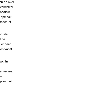
an en over
tverwerker
workflow
en opmaak
bases of
n start
l de
t er geen
ren vanaf
ak. In
r verlies.
uw
mgaan met