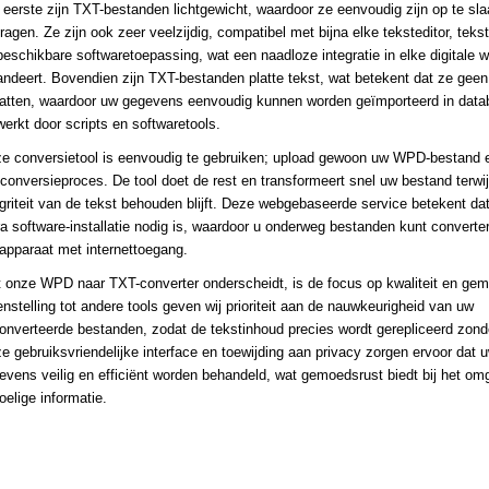
 eerste zijn TXT-bestanden lichtgewicht, waardoor ze eenvoudig zijn op te sla
dragen. Ze zijn ook zeer veelzijdig, compatibel met bijna elke teksteditor, teks
beschikbare softwaretoepassing, wat een naadloze integratie in elke digitale 
andeert. Bovendien zijn TXT-bestanden platte tekst, wat betekent dat ze ge
atten, waardoor uw gegevens eenvoudig kunnen worden geïmporteerd in data
werkt door scripts en softwaretools.
e conversietool is eenvoudig te gebruiken; upload gewoon uw WPD-bestand e
 conversieproces. De tool doet de rest en transformeert snel uw bestand terwij
egriteit van de tekst behouden blijft. Deze webgebaseerde service betekent da
ra software-installatie nodig is, waardoor u onderweg bestanden kunt converte
 apparaat met internettoegang.
 onze WPD naar TXT-converter onderscheidt, is de focus op kwaliteit en gem
enstelling tot andere tools geven wij prioriteit aan de nauwkeurigheid van uw
onverteerde bestanden, zodat de tekstinhoud precies wordt gerepliceerd zonde
e gebruiksvriendelijke interface en toewijding aan privacy zorgen ervoor dat 
evens veilig en efficiënt worden behandeld, wat gemoedsrust biedt bij het o
oelige informatie.