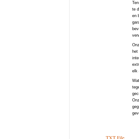
Ten
te 
en 
gar
bev
ver
Onz
het
int
ext
elk
Wat
teg
gec
Onz
geg
gev
TXT File