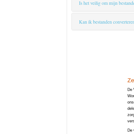
Is het veilig om mijn bestand
Kan ik bestanden convertere
Ze
De 
Wor
ons
del
zor
ver
De 