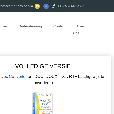
ontact met ons op via
+1 (855) 418-2323
ucten
Ondersteuning
Contact
Over
Ons
VOLLEDIGE VERSIE
l Doc Converter
om DOC, DOCX, TXT, RTF batchgewijs te
converteren.