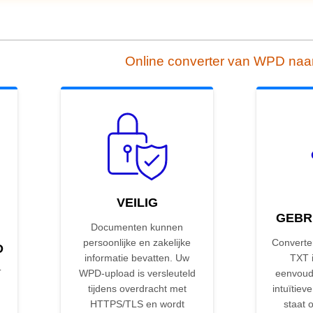
Online converter van WPD naa
VEILIG
GEBR
Documenten kunnen
persoonlijke en zakelijke
Converte
D
informatie bevatten. Uw
TXT i
T
WPD-upload is versleuteld
eenvoud
tijdens overdracht met
intuïtieve
HTTPS/TLS en wordt
staat 