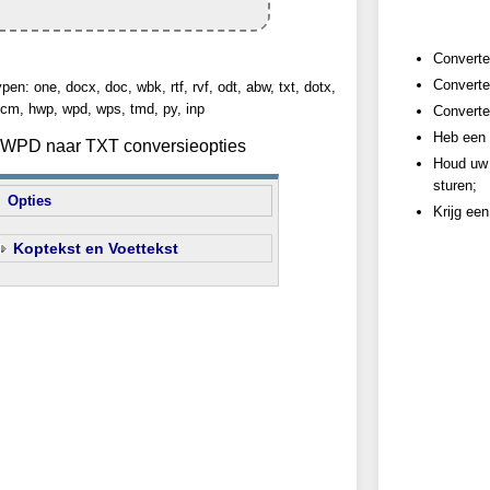
Converte
Converte
n: one, docx, doc, wbk, rtf, rvf, odt, abw, txt, dotx,
cm, hwp, wpd, wps, tmd, py, inp
Converte
Heb een 
n WPD naar TXT conversieopties
Houd uw 
sturen;
Opties
Krijg ee
Koptekst en Voettekst