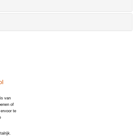
ol
is van
penen of
ervoor te
p
lrijk.