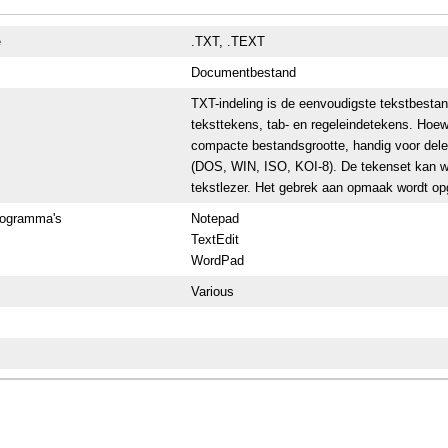
e
.TXT, .TEXT
Documentbestand
TXT-indeling is de eenvoudigste tekstbesta
teksttekens, tab- en regeleindetekens. Hoewel
compacte bestandsgrootte, handig voor dele
(DOS, WIN, ISO, KOI-8). De tekenset kan w
tekstlezer. Het gebrek aan opmaak wordt op
rogramma's
Notepad
TextEdit
WordPad
Various