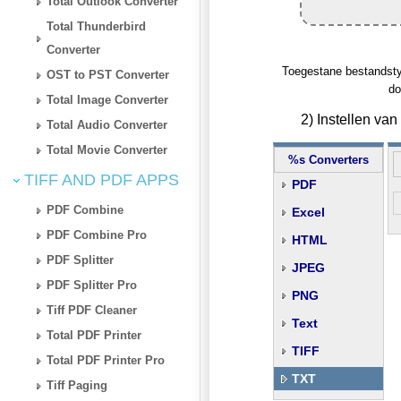
Total Outlook Converter
Total Thunderbird
Converter
Toegestane bestandstype
OST to PST Converter
do
Total Image Converter
2) Instellen va
Total Audio Converter
Total Movie Converter
%s Converters
TIFF AND PDF APPS
PDF
PDF Combine
Excel
PDF Combine Pro
HTML
PDF Splitter
JPEG
PDF Splitter Pro
PNG
Tiff PDF Cleaner
Text
Total PDF Printer
TIFF
Total PDF Printer Pro
TXT
Tiff Paging