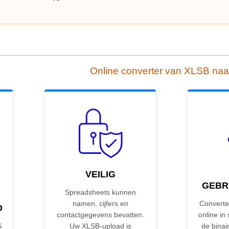
Online converter van XLSB na
VEILIG
GEBR
Spreadsheets kunnen
namen, cijfers en
Converte
D
contactgegevens bevatten.
online in
S
Uw XLSB-upload is
de bina