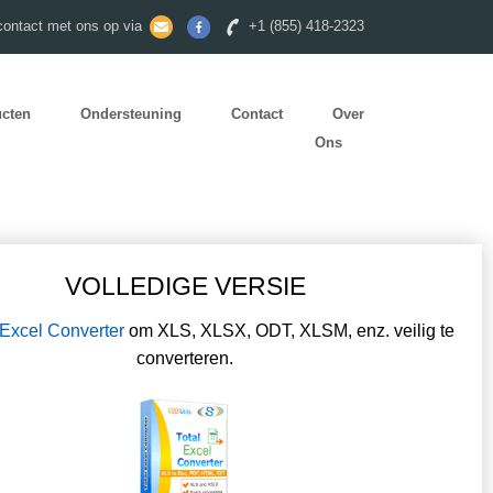
ontact met ons op via
+1 (855) 418-2323
ucten
Ondersteuning
Contact
Over
Ons
VOLLEDIGE VERSIE
 Excel Converter
om XLS, XLSX, ODT, XLSM, enz. veilig te
converteren.