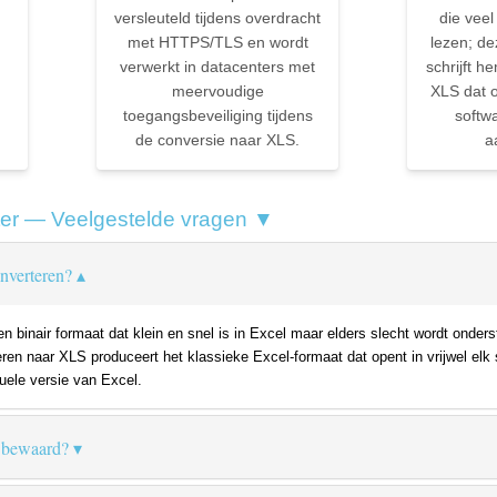
versleuteld tijdens overdracht
die veel
met HTTPS/TLS en wordt
lezen; de
verwerkt in datacenters met
schrijft h
meervoudige
XLS dat 
toegangsbeveiliging tijdens
softw
de conversie naar XLS.
a
er — Veelgestelde vragen ▼
verteren?
 binair formaat dat klein en snel is in Excel maar elders slecht wordt onder
ren naar XLS produceert het klassieke Excel-formaat dat opent in vrijwel el
tuele versie van Excel.
 bewaard?