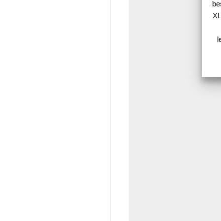
be
XL
l