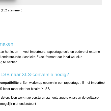
(132 stemmen)
 maken
an het lezen — veel importeurs, rapportagetools en oudere of externe
ondersteunde klassieke Excel-formaat dat in vrijwel elke
ig te hebben.
XLSB naar XLS-conversie nodig?
ompatibiliteit:
Een werkmap openen in een rapportage-, BI- of importtool
S leest maar niet het binaire XLSB
 delen:
Een werkmap versturen aan ontvangers waarvan de software
ogelijk niet ondersteunt