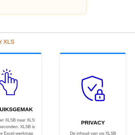
ar XLS
UIKSGEMAK
er XLSB naar XLS
PRIVACY
 seconden. XLSB is
ire Excel-werkmap
De inhoud van uw XLSB