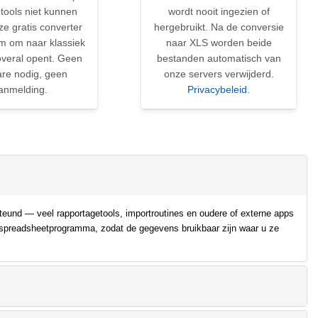
 tools niet kunnen
wordt nooit ingezien of
ze gratis converter
hergebruikt. Na de conversie
em om naar klassiek
naar XLS worden beide
overal opent. Geen
bestanden automatisch van
are nodig, geen
onze servers verwijderd.
anmelding.
Privacybeleid
.
steund — veel rapportagetools, importroutines en oudere of externe apps
k spreadsheetprogramma, zodat de gegevens bruikbaar zijn waar u ze