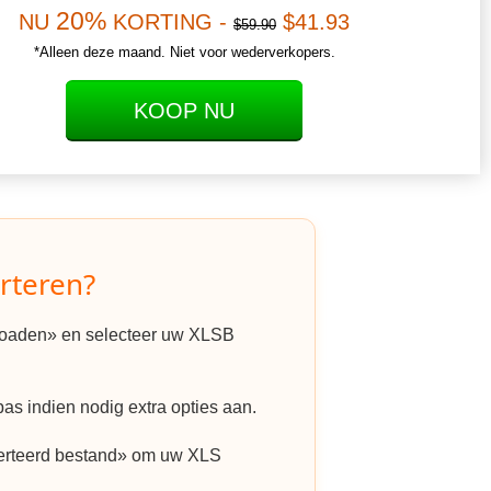
20%
NU
KORTING -
$41.93
$59.90
*Alleen deze maand. Niet voor wederverkopers.
KOOP NU
rteren?
ploaden» en selecteer uw XLSB
as indien nodig extra opties aan.
erteerd bestand» om uw XLS