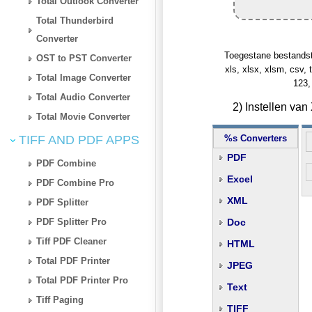
Total Outlook Converter
Total Thunderbird
Converter
Toegestane bestandstype
OST to PST Converter
xls, xlsx, xlsm, csv, t
Total Image Converter
123,
Total Audio Converter
2) Instellen va
Total Movie Converter
TIFF AND PDF APPS
%s Converters
PDF
PDF Combine
Excel
PDF Combine Pro
XML
PDF Splitter
PDF Splitter Pro
Doc
Tiff PDF Cleaner
HTML
Total PDF Printer
JPEG
Total PDF Printer Pro
Text
Tiff Paging
TIFF