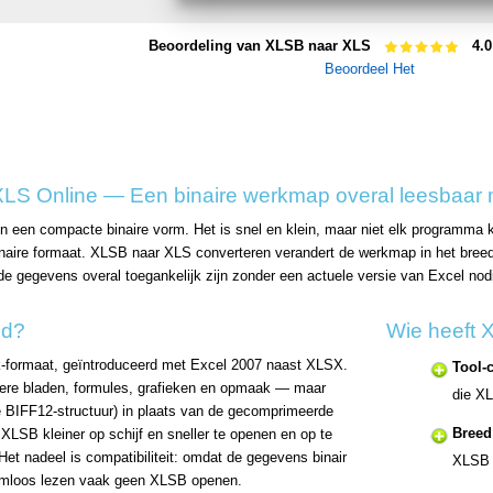
Beoordeling van XLSB naar XLS
4.0
Beoordeel Het
LS Online — Een binaire werkmap overal leesbaar
 een compacte binaire vorm. Het is snel en klein, maar niet elk programma k
naire formaat. XLSB naar XLS converteren verandert de werkmap in het breed 
de gegevens overal toegankelijk zijn zonder een actuele versie van Excel nod
nd?
Wie heeft 
-formaat, geïntroduceerd met Excel 2007 naast XLSX.
Tool-c
ere bladen, formules, grafieken en opmaak — maar
die XL
de BIFF12-structuur) in plaats van de gecomprimeerde
Breed
XLSB kleiner op schijf en sneller te openen en op te
et nadeel is compatibiliteit: omdat de gegevens binair
XLSB m
eemloos lezen vaak geen XLSB openen.