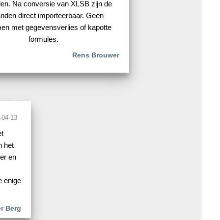
en. Na conversie van XLSB zijn de
nden direct importeerbaar. Geen
en met gegevensverlies of kapotte
formules.
Rens Brouwer
-04-13
et
n het
er en
e enige
r Berg