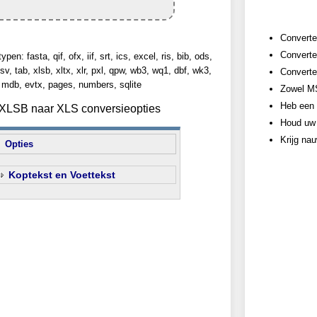
Converte
Converte
n: fasta, qif, ofx, iif, srt, ics, excel, ris, bib, ods,
sv, tab, xlsb, xltx, xlr, pxl, qpw, wb3, wq1, dbf, wk3,
Converte
 mdb, evtx, pages, numbers, sqlite
Zowel MS
Heb een 
n XLSB naar XLS conversieopties
Houd uw 
Krijg na
Opties
Koptekst en Voettekst