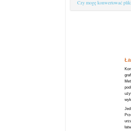
Czy mogę konwertować pliki
Ła
Kon
gra
Met
pod
uży
wyk
Jed
Prz
urz
łat