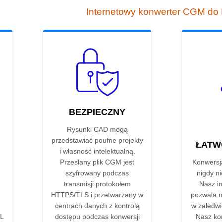
Internetowy konwerter CGM d
BEZPIECZNY
Rysunki CAD mogą
przedstawiać poufne projekty
ŁATW
i własność intelektualną.
Przesłany plik CGM jest
Konwers
szyfrowany podczas
nigdy ni
transmisji protokołem
Nasz in
HTTPS/TLS i przetwarzany w
pozwala n
centrach danych z kontrolą
w zaledwie
GL
dostępu podczas konwersji
Nasz ko