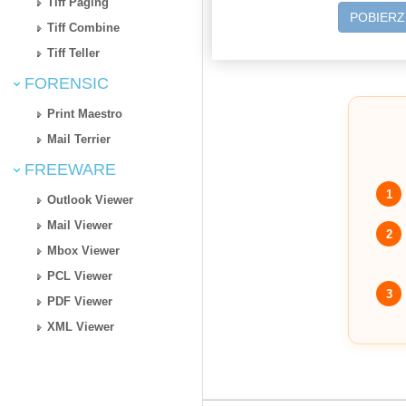
Tiff Paging
POBIER
Tiff Combine
Tiff Teller
FORENSIC
Print Maestro
Mail Terrier
FREEWARE
1
Outlook Viewer
Mail Viewer
2
Mbox Viewer
PCL Viewer
3
PDF Viewer
XML Viewer