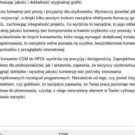
howując jakość i dokładność oryginalnej grafiki.
ces konwersji jest prosty i przyjazny dla użytkownika. Wystarczy przesłać p
 rozpocząć, a dzięki kilku prostym krokom narzędzie efektywnie tłumaczy go
L, zachowując integralność projektu. Co wyróżnia to narzędzie, to jego odda
okiej jakości konwersji bez kompromisów w kwestii szybkości czy prostoty.
eciwieństwie do innych konwerterów, które mogą wymagać dodatkowej instalac
ogramowania, to narzędzie online pozwala na szybkie, bezproblemowe konwe
pośrednio z przeglądarki internetowej.
 konwerter CGM do HPGL wyróżnia się precyzją i dostępnością. Zaprojektow
ówno dla profesjonalistów, jak i amatorów, zapewnia, że wszyscy użytkowni
ągnąć dokładne i wysokiej jakości konwersje bez potrzeby stosowania
mplikowanych rozwiązań programowych. Niezależnie od tego, czy jesteś inż
hitektem, czy grafikiem, to narzędzie zapewnia, że Twoja praca pozostaje nie
otowa do ploterowania, czyniąc z niego nieoceniony element w Twoim cyfrow
tawie narzędzi.
ku
.CGM