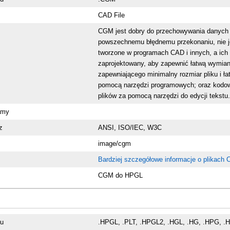
CAD File
CGM jest dobry do przechowywania danych 
powszechnemu błędnemu przekonaniu, nie j
tworzone w programach CAD i innych, a ic
zaprojektowany, aby zapewnić łatwą wymia
zapewniającego minimalny rozmiar pliku i ł
pomocą narzędzi programowych; oraz kodow
plików za pomocą narzędzi do edycji tekstu
amy
z
ANSI, ISO/IEC, W3C
image/cgm
Bardziej szczegółowe informacje o plikach
CGM do HPGL
ku
.HPGL, .PLT, .HPGL2, .HGL, .HG, .HPG, .H