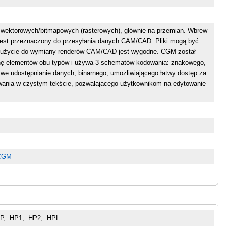
wektorowych/bitmapowych (rasterowych), głównie na przemian. Wbrew
est przeznaczony do przesyłania danych CAM/CAD. Pliki mogą być
h użycie do wymiany renderów CAM/CAD jest wygodne. CGM został
nę elementów obu typów i używa 3 schematów kodowania: znakowego,
atwe udostępnianie danych; binarnego, umożliwiającego łatwy dostęp za
ania w czystym tekście, pozwalającego użytkownikom na edytowanie
.
 CGM
P, .HP1, .HP2, .HPL