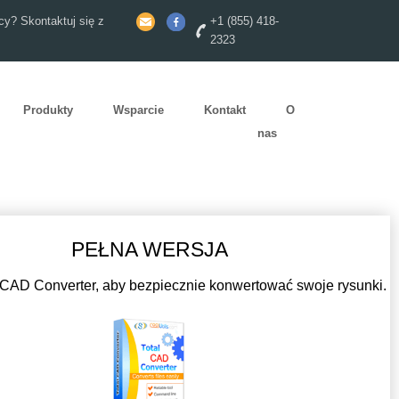
y? Skontaktuj się z
+1 (855) 418-
2323
Produkty
Wsparcie
Kontakt
O
nas
PEŁNA WERSJA
 CAD Converter, aby bezpiecznie konwertować swoje rysunki.