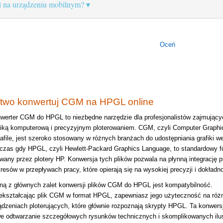
 na urządzeniu mobilnym?
Oceń
two konwertuj CGM na HPGL online
werter CGM do HPGL to niezbędne narzędzie dla profesjonalistów zajmujący
fiką komputerową i precyzyjnym ploterowaniem. CGM, czyli Computer Graphi
afile, jest szeroko stosowany w różnych branżach do udostępniania grafiki w
czas gdy HPGL, czyli Hewlett-Packard Graphics Language, to standardowy f
wany przez plotery HP. Konwersja tych plików pozwala na płynną integrację p
resów w przepływach pracy, które opierają się na wysokiej precyzji i dokładno
ną z głównych zalet konwersji plików CGM do HPGL jest kompatybilność.
ekształcając plik CGM w format HPGL, zapewniasz jego użyteczność na róż
ądzeniach ploterujących, które głównie rozpoznają skrypty HPGL. Ta konwersj
we odtwarzanie szczegółowych rysunków technicznych i skomplikowanych ilust