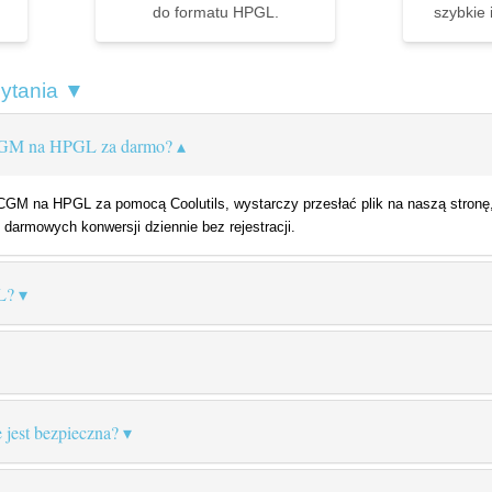
do formatu HPGL.
szybkie 
pytania ▼
 CGM na HPGL za darmo?
M na HPGL za pomocą Coolutils, wystarczy przesłać plik na naszą stronę,
 darmowych konwersji dziennie bez rejestracji.
L?
 jest bezpieczna?