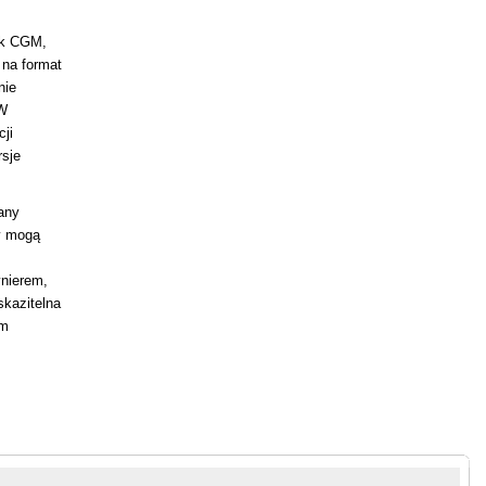
lik CGM,
 na format
nie
 W
ji
rsje
any
cy mogą
ynierem,
skazitelna
ym