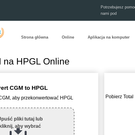
Potrzebujesz pomoc
nami pod
Strona główna
Online
Aplikacja na komputer
 na HPGL Online
ert CGM to HPGL
Pobierz Total
ik CGM, aby przekonwertować HPGL
puść pliki tutaj lub
kliknij, aby wybrać