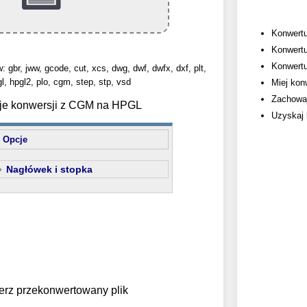
Konwertu
Konwertu
Konwertu
 gbr, jww, gcode, cut, xcs, dwg, dwf, dwfx, dxf, plt,
l, hpgl2, plo, cgm, step, stp, vsd
Miej kon
Zachowaj 
cje konwersji z CGM na HPGL
Uzyskaj 
Opcje
Nagłówek i stopka
erz przekonwertowany plik