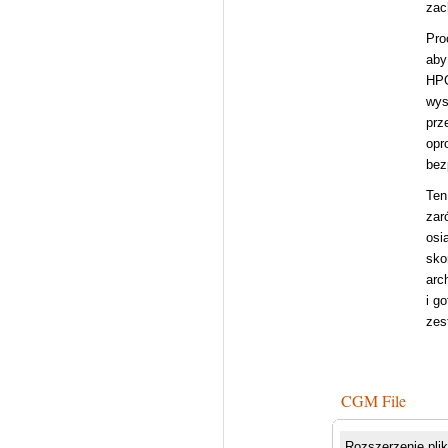
zac
Pro
aby
HPG
wys
prz
opr
bez
Ten
zar
osi
sko
arc
i g
zes
CGM File
Rozszerzenie pli