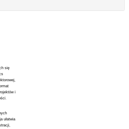
ch się
cs
ektorowej,
ormat
rojektów i
ści.
nych
a ułatwia
racji,