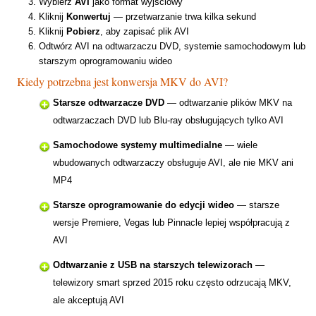
Wybierz
AVI
jako format wyjściowy
Kliknij
Konwertuj
— przetwarzanie trwa kilka sekund
Kliknij
Pobierz
, aby zapisać plik AVI
Odtwórz AVI na odtwarzaczu DVD, systemie samochodowym lub
starszym oprogramowaniu wideo
Kiedy potrzebna jest konwersja MKV do AVI?
Starsze odtwarzacze DVD
— odtwarzanie plików MKV na
odtwarzaczach DVD lub Blu-ray obsługujących tylko AVI
Samochodowe systemy multimedialne
— wiele
wbudowanych odtwarzaczy obsługuje AVI, ale nie MKV ani
MP4
Starsze oprogramowanie do edycji wideo
— starsze
wersje Premiere, Vegas lub Pinnacle lepiej współpracują z
AVI
Odtwarzanie z USB na starszych telewizorach
—
telewizory smart sprzed 2015 roku często odrzucają MKV,
ale akceptują AVI