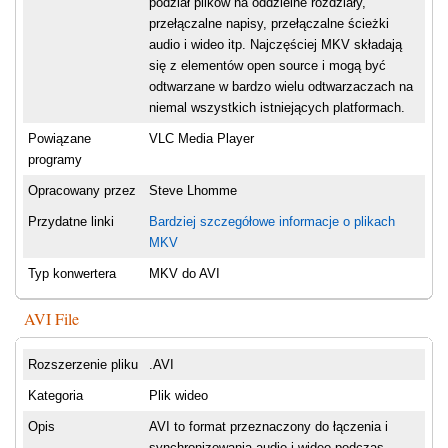
podział plików na oddzielne rozdziały,
przełączalne napisy, przełączalne ścieżki
audio i wideo itp. Najczęściej MKV składają
się z elementów open source i mogą być
odtwarzane w bardzo wielu odtwarzaczach na
niemal wszystkich istniejących platformach.
Powiązane
VLC Media Player
programy
Opracowany przez
Steve Lhomme
Przydatne linki
Bardziej szczegółowe informacje o plikach
MKV
Typ konwertera
MKV do AVI
AVI File
Rozszerzenie pliku
.AVI
Kategoria
Plik wideo
Opis
AVI to format przeznaczony do łączenia i
synchronizowania audio i wideo podczas