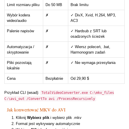
Limit rozmiaru pliku
Do 50 MB
Brak limitu
Wybór kodera
✗
✓ DivX, Xvid, H.264, MP3,
wideo/audio
AC3
Palenie napisów
✗
✓ Hardsub z SRT lub
osadzonych ścieżek
Automatyzacja /
✗
✓ Wiersz poleceń, .bat,
skryptowanie
Harmonogram zadań
Pliki pozostają
✗
✓ Nie wymaga przesyłania
lokalnie
Cena
Bezpłatnie
Od 29,90 $
Przykład CLI (wsad):
TotalVideoConverter.exe C:\mkv_files
C:\avi_out /ConvertTo avi /ProcessRecursively
Jak konwertować MKV do AVI
Kliknij
Wybierz plik
i wybierz plik .mkv
Format jest wykrywany automatycznie