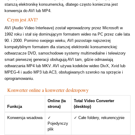
starszą elektronikę konsumencką, dlatego często konieczna jest
konwersja do AVI lub MP4.
Czym jest AVI?
AVI (Audio Video Interleave) został wprowadzony przez Microsoft w
1992 roku i stał się dominującym formatem wideo na PC przez całe lata
90. i 2000. Pomimo swojego wieku, AVI pozostaje najszerzej
kompatybilnym formatem dla starszej elektroniki konsumenckiej:
odtwarzacze DVD, samochodowe systemy multimedialne i telewizory
smart pierwszej generacji obsługują AVI tam, gdzie odmawiają
odtwarzania MP4 lub MKV. AVI używa kodeków wideo DivX, Xvid lub
MPEG-4 i audio MP3 lub AC3, obsługiwanych szeroko na sprzęcie i
oprogramowaniu.
Konwerter online a konwerter desktopowy
Online (ta
Total Video Converter
Funkcja
strona)
(desktop)
Konwersja wsadowa
✓
✓ Całe foldery, rekurencyjnie
Pojedynczy
plik