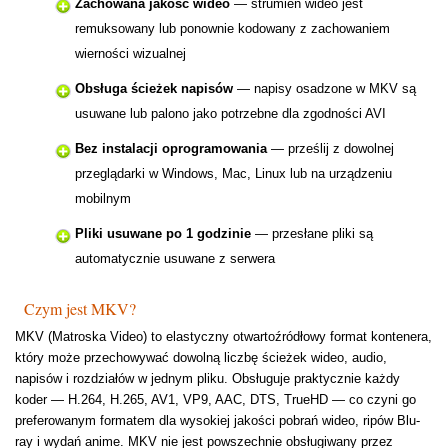
Zachowana jakość wideo
— strumień wideo jest
remuksowany lub ponownie kodowany z zachowaniem
wierności wizualnej
Obsługa ścieżek napisów
— napisy osadzone w MKV są
usuwane lub palono jako potrzebne dla zgodności AVI
Bez instalacji oprogramowania
— prześlij z dowolnej
przeglądarki w Windows, Mac, Linux lub na urządzeniu
mobilnym
Pliki usuwane po 1 godzinie
— przesłane pliki są
automatycznie usuwane z serwera
Czym jest MKV?
MKV (Matroska Video) to elastyczny otwartoźródłowy format kontenera,
który może przechowywać dowolną liczbę ścieżek wideo, audio,
napisów i rozdziałów w jednym pliku. Obsługuje praktycznie każdy
koder — H.264, H.265, AV1, VP9, AAC, DTS, TrueHD — co czyni go
preferowanym formatem dla wysokiej jakości pobrań wideo, ripów Blu-
ray i wydań anime. MKV nie jest powszechnie obsługiwany przez