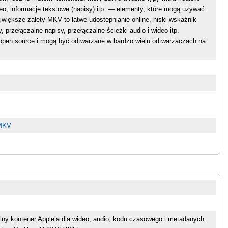
ideo, informacje tekstowe (napisy) itp. — elementy, które mogą używać
większe zalety MKV to łatwe udostępnianie online, niski wskaźnik
, przełączalne napisy, przełączalne ścieżki audio i wideo itp.
open source i mogą być odtwarzane w bardzo wielu odtwarzaczach na
 MKV
lny kontener Apple’a dla wideo, audio, kodu czasowego i metadanych.