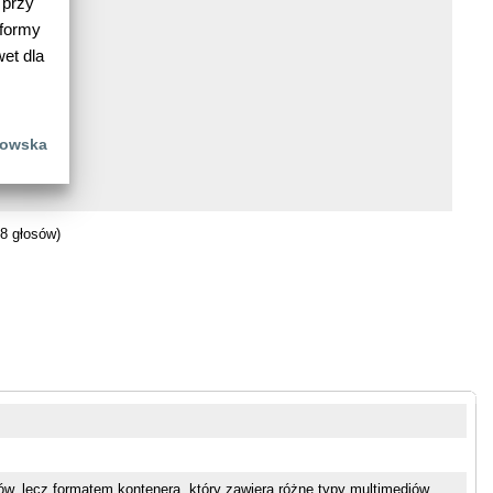
 przy
tformy
et dla
łowska
8 głosów)
w, lecz formatem kontenera, który zawiera różne typy multimediów.