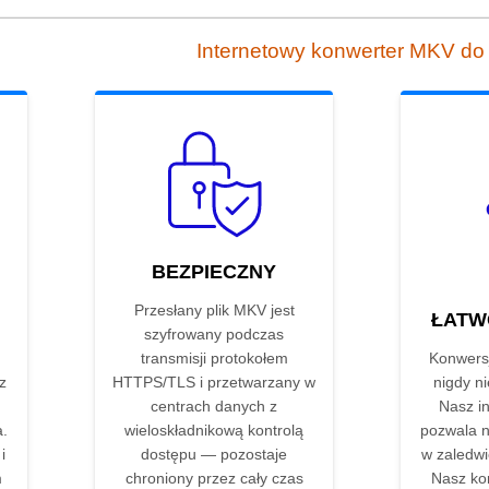
Internetowy konwerter MKV d
BEZPIECZNY
Przesłany plik MKV jest
ŁATW
szyfrowany podczas
transmisji protokołem
Konwers
z
HTTPS/TLS i przetwarzany w
nigdy ni
centrach danych z
Nasz in
.
wieloskładnikową kontrolą
pozwala n
i
dostępu — pozostaje
w zaledwie
m
chroniony przez cały czas
Nasz ko