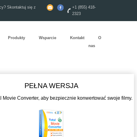
y? Skontaktuj się z
+1 (855) 418-
2323
Produkty
Wsparcie
Kontakt
O
nas
PEŁNA WERSJA
l Movie Converter, aby bezpiecznie konwertować swoje filmy.