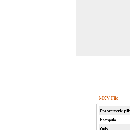
MKV File
Rozszerzenie pli
Kategoria
Opis