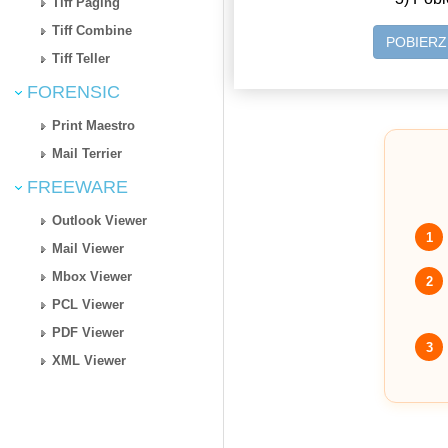
Tiff Paging
Tiff Combine
POBIER
Tiff Teller
FORENSIC
Print Maestro
Mail Terrier
FREEWARE
Outlook Viewer
1
Mail Viewer
Mbox Viewer
2
PCL Viewer
PDF Viewer
3
XML Viewer