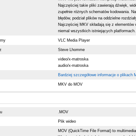
Najczęściej takie pliki zawierają dźwięk, w
zupełnie różnych schematów kodowania. Naj
błędów, podział plików na oddzielne rozdziały
Najczęściej MKV składają się z elementów 
niemal wszystkich istniejących platformach.
amy
VLC Media Player
z
Steve Lhomme
video/x-matroska
audio/x-matroska
Bardziej szczegółowe informacje o plikach
MKV do MOV
ku
.MOV
Plik wideo
MOV (QuickTime File Format) to multimedia