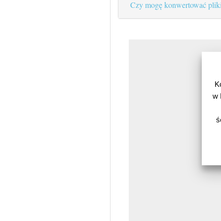
Czy mogę konwertować pliki
K
w 
ś