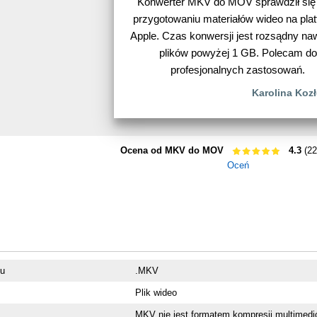
Konwerter MKV do MOV sprawdził się
przygotowaniu materiałów wideo na pla
Apple. Czas konwersji jest rozsądny naw
plików powyżej 1 GB. Polecam do
profesjonalnych zastosowań.
Karolina Koz
Ocena od MKV do MOV
4.3
(22
Oceń
ku
.MKV
Plik wideo
MKV nie jest formatem kompresji multimedió