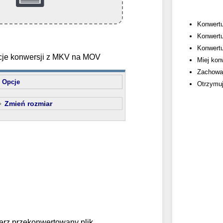
Konwertuj
Konwertu
Konwertuj
cje konwersji z MKV na MOV
Miej konw
Zachowaj 
Opcje
Otrzymuj
Zmień rozmiar
erz przekonwertowany plik