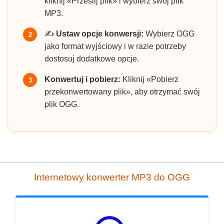
kliknij «Prześlij plik» i wybierz swój plik
MP3.
✍️
Ustaw opcje konwersji:
Wybierz OGG
2
jako format wyjściowy i w razie potrzeby
dostosuj dodatkowe opcje.
Konwertuj i pobierz:
Kliknij «Pobierz
3
przekonwertowany plik», aby otrzymać swój
plik OGG.
Internetowy konwerter MP3 do OGG