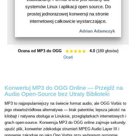
systemów Linux i aplikacji open source. Do
prostej jednorazowej konwersji na stronie
internetowej całkowicie wystarczające.
Adrian Adamczyk
Ocena od MP3 do OGG
4.0
(189 głosów)
Oceń
Konwertuj MP3 do OGG Online — Przejdź na
Audio Open-Source bez Utraty Biblioteki
MP3 to najpopularniejszy na świecie format audio, ale OGG Vorbis to
jego otwartoźródłowa alternatywa — brak patentów, lepsza jakość na
kilobajt i natywna obsługa w Linuksie, przeglądarkach internetowych i
grach open-source. Konwersja MP3 do OGG online zajmuje sekundy:
upuść plik, konwerter zdekoduje strumień MPEG Audio Layer III i
ponownie zakoduje go jako Ogg Vorbis przy wybranym poziomie