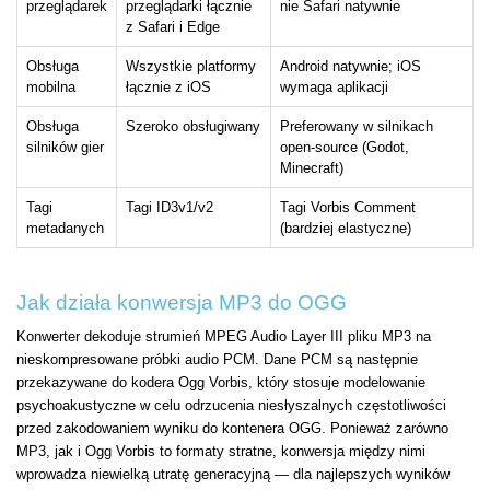
przeglądarek
przeglądarki łącznie
nie Safari natywnie
z Safari i Edge
Obsługa
Wszystkie platformy
Android natywnie; iOS
mobilna
łącznie z iOS
wymaga aplikacji
Obsługa
Szeroko obsługiwany
Preferowany w silnikach
silników gier
open-source (Godot,
Minecraft)
Tagi
Tagi ID3v1/v2
Tagi Vorbis Comment
metadanych
(bardziej elastyczne)
Jak działa konwersja MP3 do OGG
Konwerter dekoduje strumień MPEG Audio Layer III pliku MP3 na
nieskompresowane próbki audio PCM. Dane PCM są następnie
przekazywane do kodera Ogg Vorbis, który stosuje modelowanie
psychoakustyczne w celu odrzucenia niesłyszalnych częstotliwości
przed zakodowaniem wyniku do kontenera OGG. Ponieważ zarówno
MP3, jak i Ogg Vorbis to formaty stratne, konwersja między nimi
wprowadza niewielką utratę generacyjną — dla najlepszych wyników