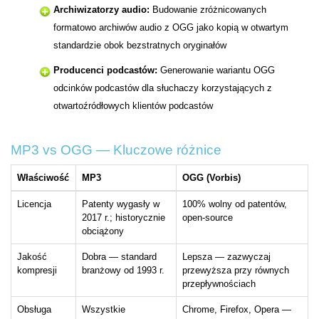
Archiwizatorzy audio:
Budowanie zróżnicowanych
formatowo archiwów audio z OGG jako kopią w otwartym
standardzie obok bezstratnych oryginałów
Producenci podcastów:
Generowanie wariantu OGG
odcinków podcastów dla słuchaczy korzystających z
otwartoźródłowych klientów podcastów
MP3 vs OGG — Kluczowe różnice
Właściwość
MP3
OGG (Vorbis)
Licencja
Patenty wygasły w
100% wolny od patentów,
2017 r.; historycznie
open-source
obciążony
Jakość
Dobra — standard
Lepsza — zazwyczaj
kompresji
branżowy od 1993 r.
przewyższa przy równych
przepływnościach
Obsługa
Wszystkie
Chrome, Firefox, Opera —