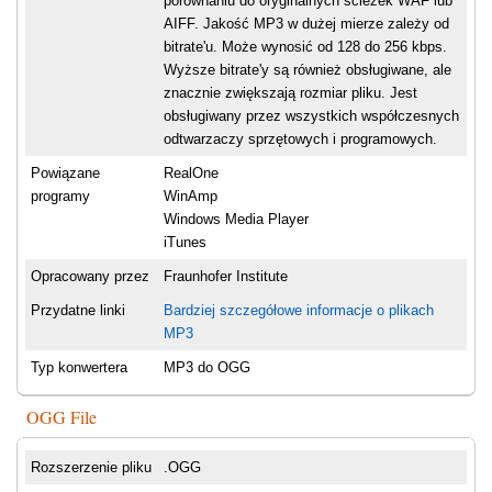
porównaniu do oryginalnych ścieżek WAF lub
AIFF. Jakość MP3 w dużej mierze zależy od
bitrate'u. Może wynosić od 128 do 256 kbps.
Wyższe bitrate'y są również obsługiwane, ale
znacznie zwiększają rozmiar pliku. Jest
obsługiwany przez wszystkich współczesnych
odtwarzaczy sprzętowych i programowych.
Powiązane
RealOne
programy
WinAmp
Windows Media Player
iTunes
Opracowany przez
Fraunhofer Institute
Przydatne linki
Bardziej szczegółowe informacje o plikach
MP3
Typ konwertera
MP3 do OGG
OGG File
Rozszerzenie pliku
.OGG