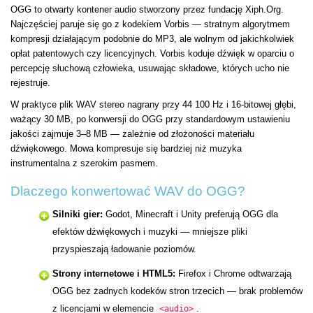
OGG to otwarty kontener audio stworzony przez fundację Xiph.Org.
Najczęściej paruje się go z kodekiem Vorbis — stratnym algorytmem
kompresji działającym podobnie do MP3, ale wolnym od jakichkolwiek
opłat patentowych czy licencyjnych. Vorbis koduje dźwięk w oparciu o
percepcję słuchową człowieka, usuwając składowe, których ucho nie
rejestruje.
W praktyce plik WAV stereo nagrany przy 44 100 Hz i 16-bitowej głębi,
ważący 30 MB, po konwersji do OGG przy standardowym ustawieniu
jakości zajmuje 3–8 MB — zależnie od złożoności materiału
dźwiękowego. Mowa kompresuje się bardziej niż muzyka
instrumentalna z szerokim pasmem.
Dlaczego konwertować WAV do OGG?
Silniki gier:
Godot, Minecraft i Unity preferują OGG dla
efektów dźwiękowych i muzyki — mniejsze pliki
przyspieszają ładowanie poziomów.
Strony internetowe i HTML5:
Firefox i Chrome odtwarzają
OGG bez żadnych kodeków stron trzecich — brak problemów
z licencjami w elemencie
.
<audio>