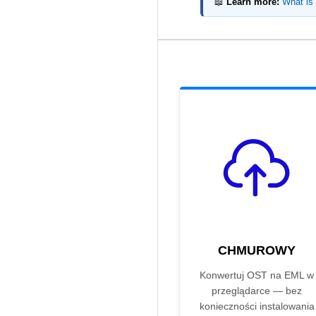
📖
Learn more:
What is
CHMUROWY
Konwertuj OST na EML w
przeglądarce — bez
konieczności instalowania