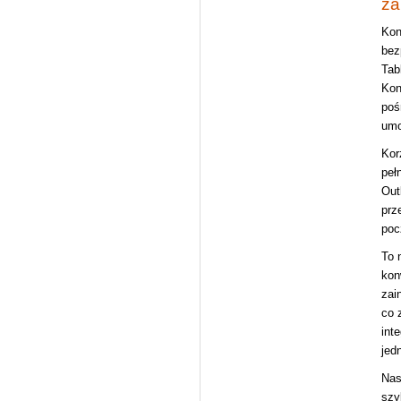
za
Kon
bez
Tab
Kon
poś
umo
Kor
peł
Out
prz
poc
To 
kon
zai
co 
int
jed
Nas
szy