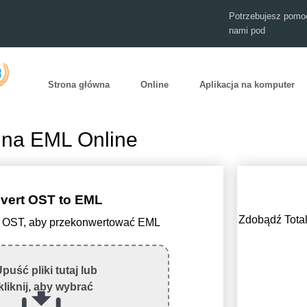
Potrzebujesz pomoc
nami pod
Strona główna
Online
Aplikacja na komputer
 na EML Online
vert OST to EML
Zdobądź Total
lik OST, aby przekonwertować EML
puść pliki tutaj lub
kliknij, aby wybrać