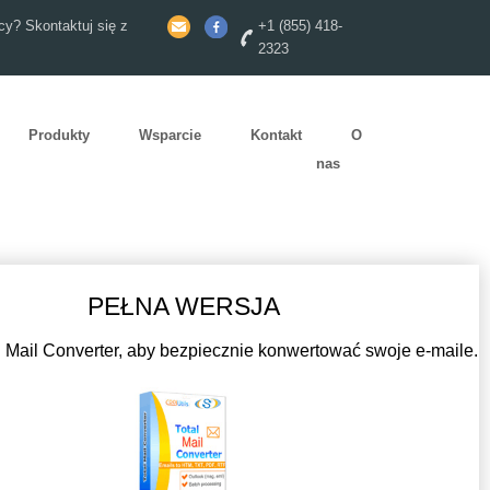
y? Skontaktuj się z
+1 (855) 418-
2323
Produkty
Wsparcie
Kontakt
O
nas
PEŁNA WERSJA
 Mail Converter, aby bezpiecznie konwertować swoje e-maile.