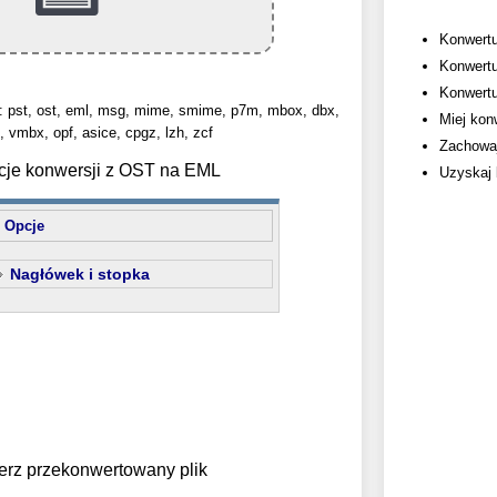
Konwertu
Konwertu
Konwertuj
: pst, ost, eml, msg, mime, smime, p7m, mbox, dbx,
Miej kon
, vmbx, opf, asice, cpgz, lzh, zcf
Zachowaj
cje konwersji z OST na EML
Uzyskaj 
Opcje
Nagłówek i stopka
erz przekonwertowany plik