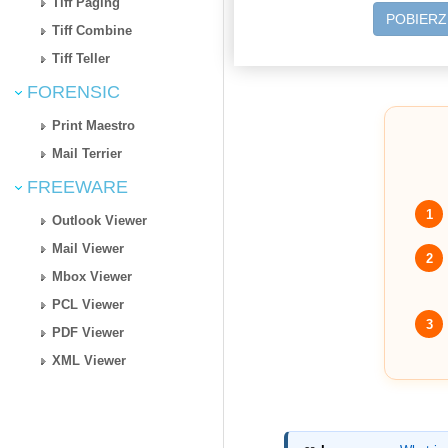
Tiff Paging
POBIER
Tiff Combine
Tiff Teller
FORENSIC
Print Maestro
Mail Terrier
FREEWARE
1
Outlook Viewer
Mail Viewer
2
Mbox Viewer
PCL Viewer
3
PDF Viewer
XML Viewer