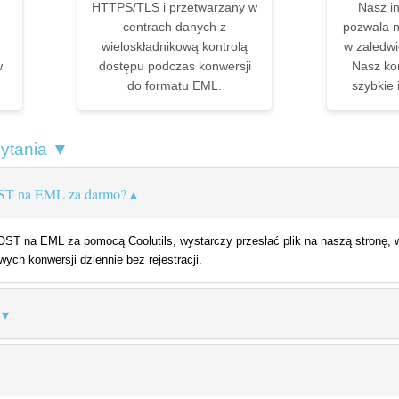
HTTPS/TLS i przetwarzany w
Nasz in
centrach danych z
pozwala n
wieloskładnikową kontrolą
w zaledwie
w
dostępu podczas konwersji
Nasz ko
do formatu EML.
szybkie 
pytania ▼
OST na EML za darmo?
T na EML za pomocą Coolutils, wystarczy przesłać plik na naszą stronę, w
ych konwersji dziennie bez rejestracji.