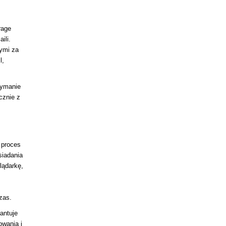
rage
ili.
nymi za
l,
zymanie
cznie z
a proces
siadania
lądarkę,
,
zas.
antuje
owania i