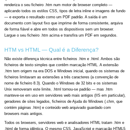
renderiza o seu ficheiro .htm num motor de browser completo —
aplicando todos os estilos CSS, tipos de letra inline e imagens de fundo
— e exporta o resultado como um PDF padrão. A saída é um
documento com layout fixo que imprime de forma consistente, arquiva
de forma fiável e abre em todos os dispositivos sem um browser.
Largue o seu ficheiro .htm acima e transfira um PDF em segundos.
HTM vs HTML — Qual é a Diferença?
Não existe diferença técnica entre ficheiros .htm e .html. Ambos são
ficheiros de texto simples que contêm marcação HTML. A extensão
.htm tem origem na era DOS e Windows inicial, quando os sistemas de
ficheiros limitavam as extensões a três caracteres (a convenção de
nome de ficheiro 8.3). Quando o Windows de 32 bits e os sistemas
Unix removeram este limite, .html tornou-se padrão — mas .htm
manteve-se em uso em servidores web mais antigos (IIS em particular),
geradores de sites legados, ficheiros de Ajuda do Windows (.chm, que
contém páginas .htm) e conteúdo web arquivado guardado com
browsers mais antigos.
Todos os browsers, servidores web e analisadores HTML tratam .htm e
.html de forma idêntica. O mesmo CSS, JavaScript e marcação HTML5