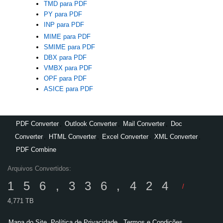
TMD para PDF
PY para PDF
INP para PDF
MIME para PDF
SMIME para PDF
DBX para PDF
VMBX para PDF
OPF para PDF
ASICE para PDF
PDF Converter
,
Outlook Converter
,
Mail Converter
,
Doc
Converter
,
HTML Converter
,
Excel Converter
,
XML Converter
,
PDF Combine
Arquivos Convertidos:
156,336,424
/
4,771 TB
Mapa do Site
Política de Privacidade
Termos e Condições