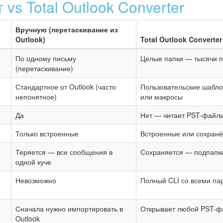
 vs Total Outlook Converter
Вручную (перетаскивание из
Outlook)
Total Outlook Converter
По одному письму
Целые папки — тысячи 
(перетаскивание)
Стандартное от Outlook (часто
Пользовательские шабло
непонятное)
или макросы
Да
Нет — читает PST-файл
Только встроенные
Встроенные или сохран
Теряется — все сообщения в
Сохраняется — подпапки
одной куче
Невозможно
Полный CLI со всеми п
Сначала нужно импортировать в
Открывает любой PST-ф
Outlook