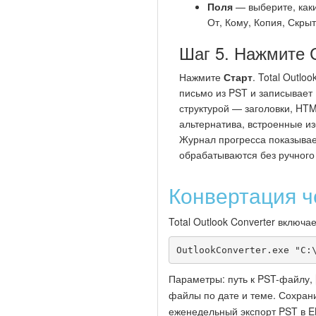
Поля
— выберите, каки
От, Кому, Копия, Скрыт
Шаг 5. Нажмите 
Нажмите
Старт
. Total Outlo
письмо из PST и записывает
структурой — заголовки, HTM
альтернатива, встроенные и
Журнал прогресса показывае
обрабатываются без ручного
Конвертация ч
Total Outlook Converter включ
OutlookConverter.exe "C:
Параметры: путь к PST-файлу,
файлы по дате и теме. Сохран
еженедельный экспорт PST в E