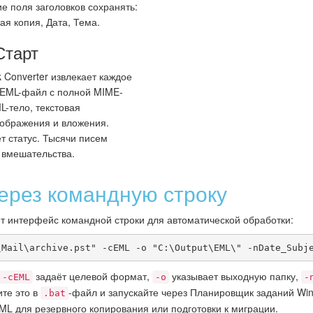
е поля заголовков сохранять:
ая копия, Дата, Тема.
Старт
ok Converter извлекает каждое
 EML-файл с полной MIME-
L-тело, текстовая
зображения и вложения.
т статус. Тысячи писем
 вмешательства.
ерез командную строку
ает интерфейс командной строки для автоматической обработки:
\Mail\archive.pst" -cEML -o "C:\Output\EML\" -nDate_Subj
задаёт целевой формат,
указывает выходную папку,
-cEML
-o
-
ите это в
-файл и запускайте через Планировщик заданий Wi
.bat
ML для резервного копирования или подготовки к миграции.