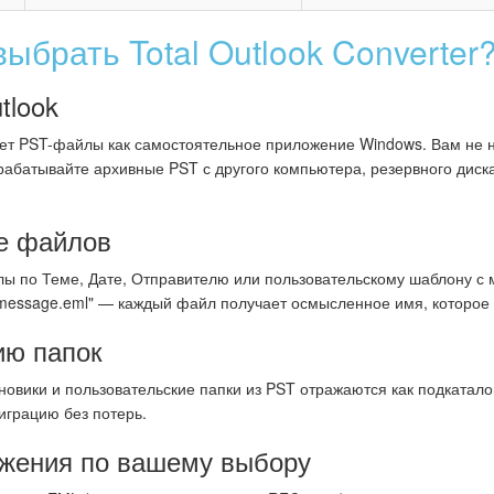
ыбрать Total Outlook Converter
tlook
вает PST-файлы как самостоятельное приложение Windows. Вам не 
Обрабатывайте архивные PST с другого компьютера, резервного дис
е файлов
 по Теме, Дате, Отправителю или пользовательскому шаблону с 
essage.eml" — каждый файл получает осмысленное имя, которое 
ию папок
овики и пользовательские папки из PST отражаются как подкатало
играцию без потерь.
жения по вашему выбору