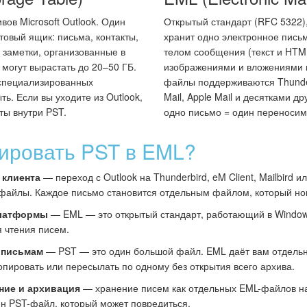
ов Microsoft Outlook. Один
Открытый стандарт (RFC 5322)
товый ящик: письма, контакты,
хранит одно электронное письм
 заметки, организованные в
телом сообщения (текст и HTM
могут вырастать до 20–50 ГБ.
изображениями и вложениями 
 специализированных
файлы поддерживаются Thunder
ть. Если вы уходите из Outlook,
Mail, Apple Mail и десятками д
ты внутри PST.
одно письмо = один переноси
ировать PST в EML?
 клиента
— переход с Outlook на Thunderbird, eM Client, Mailbird и
айлы. Каждое письмо становится отдельным файлом, который нов
платформы
— EML — это открытый стандарт, работающий в Windows
я чтения писем.
 письмам
— PST — это один большой файл. EML даёт вам отдель
копировать или пересылать по одному без открытия всего архива.
ние и архивация
— хранение писем как отдельных EML-файлов на
ин PST-файл, который может повредиться.