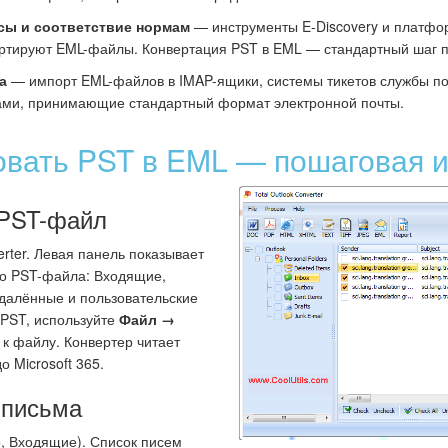
ы и соответствие нормам
— инструменты E-Discovery и платфо
ртируют EML-файлы. Конвертация PST в EML — стандартный шаг п
а
— импорт EML-файлов в IMAP-ящики, системы тикетов службы п
ами, принимающие стандартный формат электронной почты.
овать PST в EML — пошаговая 
 PST-файл
erter. Левая панель показывает
ого PST-файла: Входящие,
далённые и пользовательские
 PST, используйте
Файл →
 к файлу. Конвертер читает
о Microsoft 365.
 письма
, Входящие). Список писем