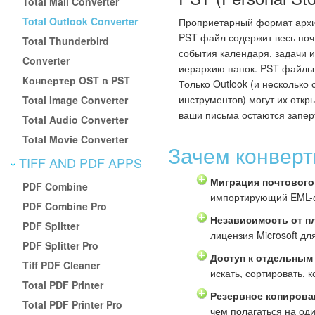
Total Mail Converter
Total Outlook Converter
Проприетарный формат архив
PST-файл содержит весь поч
Total Thunderbird
события календаря, задачи и
Converter
иерархию папок. PST-файлы 
Конвертер OST в PST
Только Outlook (и несколько
инструментов) могут их откры
Total Image Converter
ваши письма остаются запер
Total Audio Converter
Total Movie Converter
Зачем конверт
TIFF AND PDF APPS
Миграция почтового
PDF Combine
импортирующий EML-ф
PDF Combine Pro
Независимость от 
PDF Splitter
лицензия Microsoft дл
PDF Splitter Pro
Доступ к отдельным
Tiff PDF Cleaner
искать, сортировать, 
Total PDF Printer
Резервное копирова
Total PDF Printer Pro
чем полагаться на од