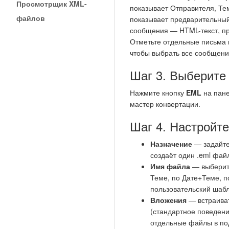
Просмотрщик XML-
показывает Отправителя, Те
файлов
показывает предварительны
сообщения — HTML-текст, про
Отметьте отдельные письма
чтобы выбрать все сообщени
Шаг 3. Выберит
Нажмите кнопку
EML
на пане
мастер конвертации.
Шаг 4. Настройт
Назначение
— задайте
создаёт один .eml фай
Имя файла
— выберит
Теме, по Дате+Теме, 
пользовательский шабл
Вложения
— встраива
(стандартное поведени
отдельные файлы в по