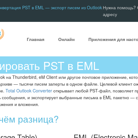
нвертация PST в EML — экспорт писем из Outlook
Нужна помощь? С
адресу
Главная
Онлайн
Приложения для наст
тировать PST в EML
ook на Thunderbird, eM Client или другое почтовое приложение, ко
архиве — тысячи писем заперты в одном файле. Целевой клиент 
ие.
Total Outlook Converter
открывает любой PST-файл, позволяет п
 сообщения, и экспортирует выбранные письма в EML пакетно — со
ажения и вложения.
 чём разница?
rage Table)
EML (Electronic Mai