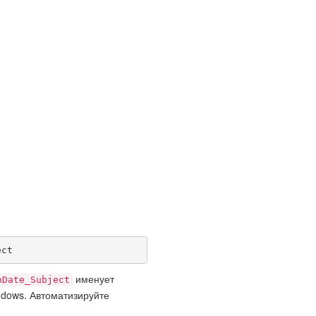
ect
именует
nDate_Subject
ndows. Автоматизируйте