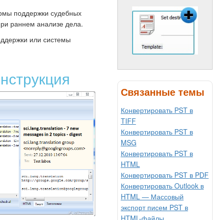
рмы поддержки судебных
ри раннем анализе дела.
оддержки или системы
инструкция
Связанные темы
Конвертировать PST в
TIFF
Конвертировать PST в
MSG
Конвертировать PST в
HTML
Конвертировать PST в PDF
Конвертировать Outlook в
HTML — Массовый
экспорт писем PST в
HTML-файлы