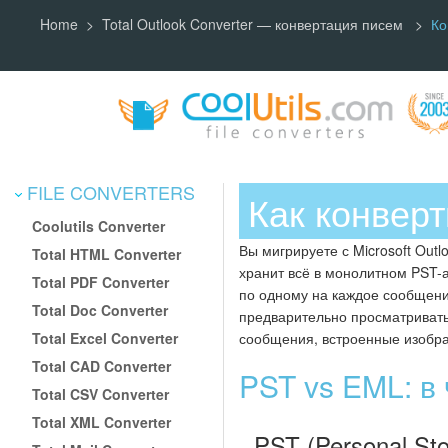
Home
Total Outlook Converter — конвертация писем
Ко
FILE CONVERTERS
Как конвер
Coolutils Converter
Вы мигрируете с Microsoft Outl
Total HTML Converter
хранит всё в монолитном PST-
Total PDF Converter
по одному на каждое сообщен
Total Doc Converter
предварительно просматривать
Total Excel Converter
сообщения, встроенные изобр
Total CAD Converter
PST vs EML: в
Total CSV Converter
Total XML Converter
PST (Personal Sto