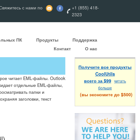
вяжитесь с нами по
+1 (855) 418-
2323
ольных ПК
Продукты
Поддержка
Контакт
О нас
Получите все продукты
CoolUtils
торое читает EML-файлы. Outlook
всего за $99
читать
ожидает отдельные EML-файлы,
больше
росматривать папки и
(вы экономите до $500)
храняя заголовки, текст
l)