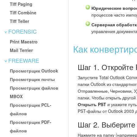
Tiff Paging
Юридические вопрос
Tiff Combine
процессов часто импо
Tiff Teller
Серверная обработк
FORENSIC
управления документ
Print Maestro
Как конвертир
Mail Terrier
FREEWARE
Шаг 1. Откройте
Просмотрщик Outlook
Запустите Total Outlook Conv
Просмотрщик почты
папки Outlook из стандартн
Просмотрщик файлов
Отправленные, Черновики, У
MBOX
папки. Чтобы открыть другой
Открыть PST
и укажите путь
Просмотрщик PCL-
PST-файлы от Outlook 2003 д
файлов
Просмотрщик PDF-
Шаг 2. Выберите
файлов
Нажмите на папку (например