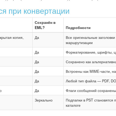
ся при конвертации
Сохранён в
EML?
Подробности
Скрытая копия,
Да
Все оригинальные заголовк
маршрутизации
Да
Форматирование, шрифты, цв
Да
Сохранено как альтернативн
Да
Встроены как MIME-части, н
Да
Любой тип файла — PDF, DO
о
Да
Флаги сообщений сохранены 
Зеркально
Подпапки в PST становятся 
каталоге