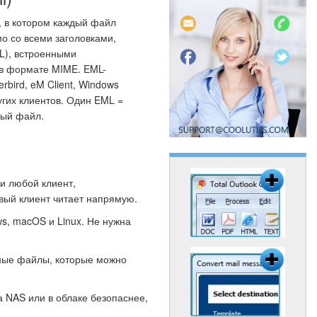
, в котором каждый файл
о со всеми заголовками,
L), встроенными
в формате MIME. EML-
bird, eM Client, Windows
ругих клиентов. Один EML =
мый файл.
ли любой клиент,
ый клиент читает напрямую.
, macOS и Linux. Не нужна
ные файлы, которые можно
 NAS или в облаке безопаснее,