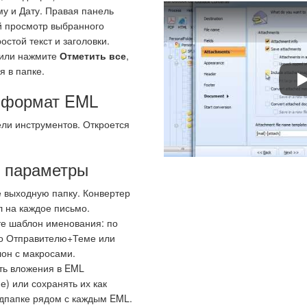
му и Дату. Правая панель
й просмотр выбранного
стой текст и заголовки.
 или нажмите
Отметить все
,
я в папке.
H
е формат EML
ли инструментов. Откроется
е параметры
 выходную папку. Конвертер
л на каждое письмо.
е шаблон именования: по
по Отправителю+Теме или
он с макросами.
ть вложения в EML
е) или сохранять их как
дпапке рядом с каждым EML.