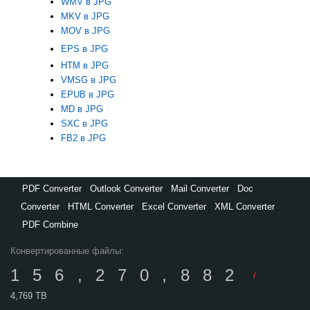
WMV в JPG
MKV в JPG
MOV в JPG
EPS в JPG
HTM в JPG
VMSG в JPG
EPUB в JPG
MD в JPG
SXC в JPG
FB2 в JPG
PDF Converter
,
Outlook Converter
,
Mail Converter
,
Doc
Converter
,
HTML Converter
,
Excel Converter
,
XML Converter
,
PDF Combine
Конвертированные файлы:
156,270,882
/
4,769 TB