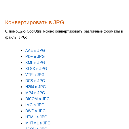
Конвертировать в JPG
С помощью CoolUtils можно конвертировать различные форматы в
файлы JPG:
AAE в JPG
PDF в JPG
XML в JPG
XLSX в JPG
VTF в JPG
DCS в JPG
H264 в JPG
MP4 в JPG
DICOM в JPG
IMG в JPG
DWF в JPG
HTML в JPG
MHTML в JPG