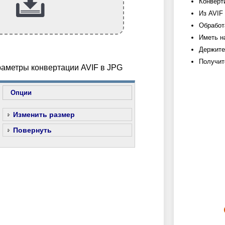
Конверт
Из AVIF
Обработ
Иметь н
Держите
Получит
раметры конвертации AVIF в JPG
Опции
Изменить размер
Повернуть