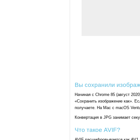
Вы сохранили изображе
Начиная с Chrome 85 (август 2020
«Сохранить изображение как». Есл
получаете. На Mac с macOS Ventu
Конвертация в JPG занимает сек
Что такое AVIF?
AVIF расшифровывается как AV1 