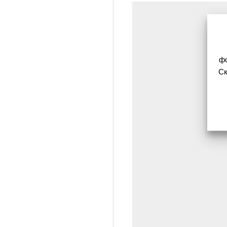
фо
Ск