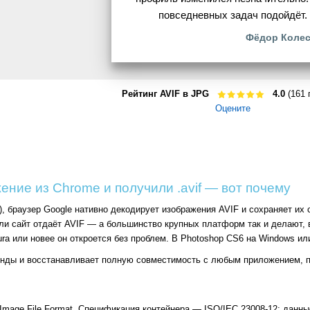
повседневных задач подойдёт.
Фёдор Коле
Рейтинг AVIF в JPG
4.0
(161 
Оцените
ние из Chrome и получили .avif — вот почему
), браузер Google нативно декодирует изображения AVIF и сохраняет их
и сайт отдаёт AVIF — а большинство крупных платформ так и делают, вк
ra или новее он откроется без проблем. В Photoshop CS6 на Windows ил
унды и восстанавливает полную совместимость с любым приложением, 
Image File Format. Спецификация контейнера — ISO/IEC 23008-12; данн