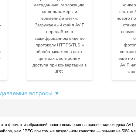
метаданные: геолокацию,
конвер
модель камеры и
сжатое 
временны́е метки.
нового по
G
Загружаемый файл AVIF
станд
передаётся в
совмес
зашифрованном виде по
б
протоколу HTTPS/TLS и
фотоп
а
обрабатывается в дата-
хостинг
—
центрах с контролем
ещё не 
доступа при конвертации в
AVIF на
JPG.
коде
адаваемые вопросы ▼
— это формат изображений нового поколения на основе видеокодека AV1,
айлов, чем JPEG при том же визуальном качестве — обычно на 50% мен