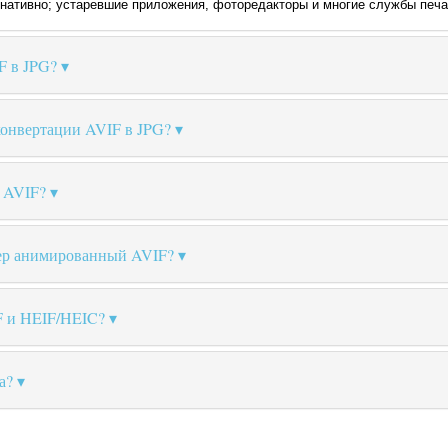
нативно; устаревшие приложения, фоторедакторы и многие службы печа
F в JPG?
 конвертации AVIF в JPG?
л AVIF?
ер анимированный AVIF?
F и HEIF/HEIC?
а?