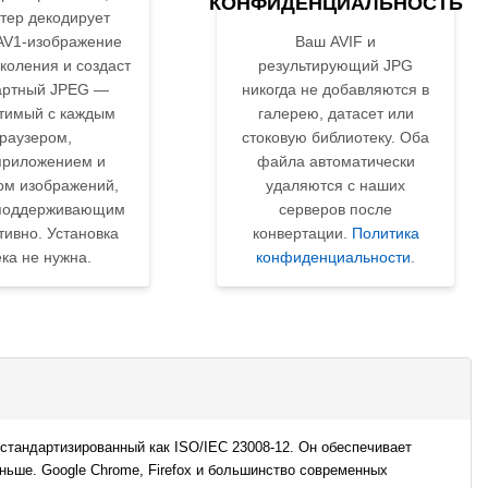
КОНФИДЕНЦИАЛЬНОСТЬ
тер декодирует
AV1-изображение
Ваш AVIF и
коления и создаст
результирующий JPG
артный JPEG —
никогда не добавляются в
тимый с каждым
галерею, датасет или
раузером,
стоковую библиотеку. Оба
риложением и
файла автоматически
ом изображений,
удаляются с наших
поддерживающим
серверов после
тивно. Установка
конвертации.
Политика
ка не нужна.
конфиденциальности
.
 стандартизированный как ISO/IEC 23008-12. Он обеспечивает
ьше. Google Chrome, Firefox и большинство современных