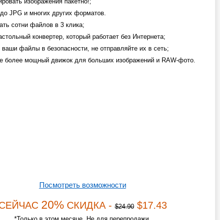
ировать изображения пакетно!;
 до JPG и многих других форматов.
ать сотни файлов в 3 клика;
астольный конвертер, который работает без Интернета;
 ваши файлы в безопасности, не отправляйте их в сеть;
е более мощный движок для больших изображений и RAW-фото.
Посмотреть возможности
20%
СЕЙЧАС
СКИДКА -
$17.43
$24.90
*Только в этом месяце. Не для перепродажи.