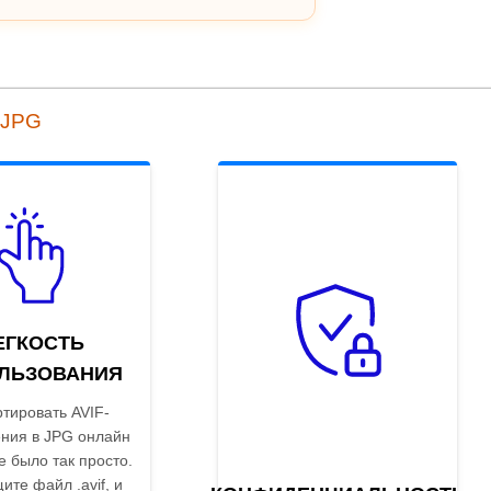
 JPG
ЕГКОСТЬ
ЛЬЗОВАНИЯ
тировать AVIF-
ния в JPG онлайн
е было так просто.
те файл .avif, и