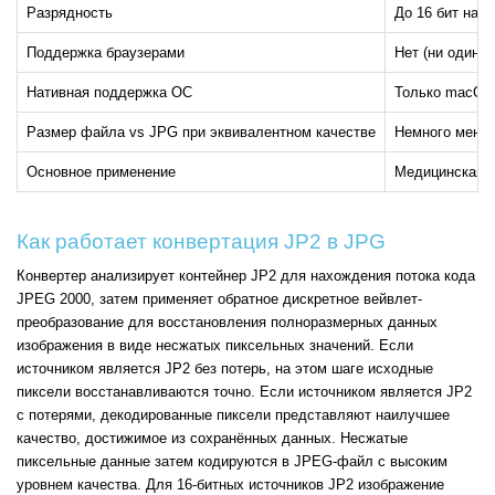
Разрядность
До 16 бит на к
Поддержка браузерами
Нет (ни один 
Нативная поддержка ОС
Только macOS (
Размер файла vs JPG при эквивалентном качестве
Немного меньш
Основное применение
Медицинская в
Как работает конвертация JP2 в JPG
Конвертер анализирует контейнер JP2 для нахождения потока кода
JPEG 2000, затем применяет обратное дискретное вейвлет-
преобразование для восстановления полноразмерных данных
изображения в виде несжатых пиксельных значений. Если
источником является JP2 без потерь, на этом шаге исходные
пиксели восстанавливаются точно. Если источником является JP2
с потерями, декодированные пиксели представляют наилучшее
качество, достижимое из сохранённых данных. Несжатые
пиксельные данные затем кодируются в JPEG-файл с высоким
уровнем качества. Для 16-битных источников JP2 изображение