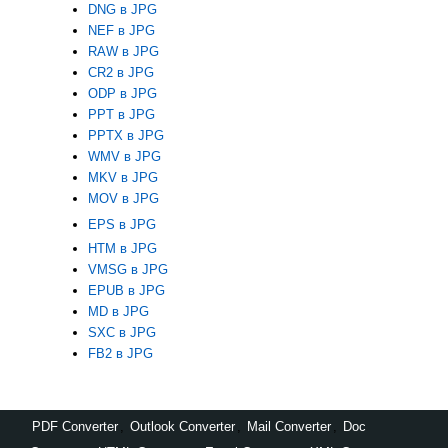
DNG в JPG
NEF в JPG
RAW в JPG
CR2 в JPG
ODP в JPG
PPT в JPG
PPTX в JPG
WMV в JPG
MKV в JPG
MOV в JPG
EPS в JPG
HTM в JPG
VMSG в JPG
EPUB в JPG
MD в JPG
SXC в JPG
FB2 в JPG
PDF Converter
,
Outlook Converter
,
Mail Converter
,
Doc